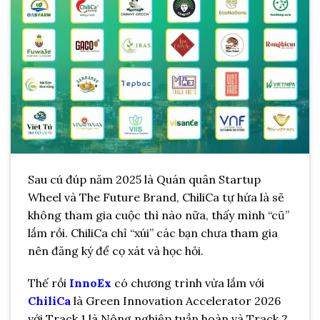
Sau cú đúp năm 2025 là Quán quân Startup
Wheel và The Future Brand, ChiliCa tự hứa là sẽ
không tham gia cuộc thì nào nữa, thấy mình “cũ”
lắm rồi. ChiliCa chỉ “xúi” các bạn chưa tham gia
nên đăng ký để cọ xát và học hỏi.
Thế rồi
InnoEx
có chương trình vừa lắm với
ChiliCa
là Green Innovation Accelerator 2026
với Track 1 là Nông nghiệp tuần hoàn và Track 2