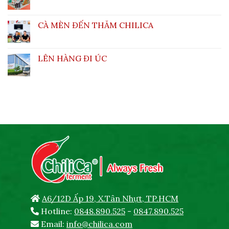
CÀ MÈN ĐẾN THĂM CHILICA
LÊN HÀNG ĐI ÚC
A6/12D Ấp 19, X.Tân Nhựt, TP.HCM
Hotline:
0848.890.525
-
0847.890.525
Email:
info@chilica.com