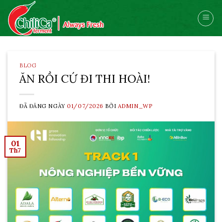
Skip
to
content
BLOG
ĂN RỒI CỨ ĐI THI HOÀI!
ĐÃ ĐĂNG NGÀY
01/07/2026
BỞI
ADMIN_WP
01
Th7