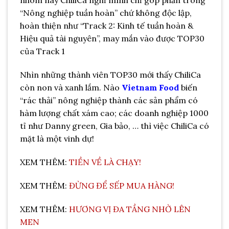
nhóm này ChiliCa nghĩ mình chỉ góp phần trong
“Nông nghiệp tuần hoàn” chứ không độc lập,
hoàn thiện như “Track 2: Kinh tế tuần hoàn &
Hiệu quả tài nguyên”, may mắn vào được TOP30
của Track 1
Nhìn những thành viên TOP30 mới thấy ChiliCa
còn non và xanh lắm. Nào
Vietnam Food
biến
“rác thải” nông nghiệp thành các sản phẩm có
hàm lượng chất xám cao; các doanh nghiệp 1000
tỉ như Danny green, Gia bảo, … thì việc ChiliCa có
mặt là một vinh dự!
XEM THÊM:
TIỀN VỀ LÀ CHẠY!
XEM THÊM:
ĐỪNG ĐỂ SẾP MUA HÀNG!
XEM THÊM:
HƯƠNG VỊ ĐA TẦNG NHỜ LÊN
MEN