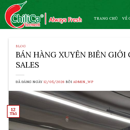
Skip
to
content
TRANG CHỦ
VỀ 
BLOG
BÁN HÀNG XUYÊN BIÊN GIỚI
SALES
ĐÃ ĐĂNG NGÀY
12/05/2026
BỞI
ADMIN_WP
12
Th5