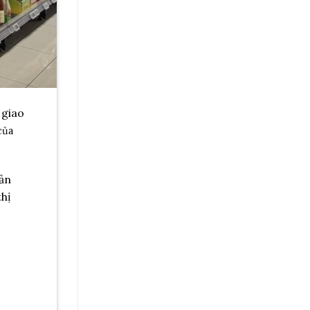
 giao
của
sản
thị