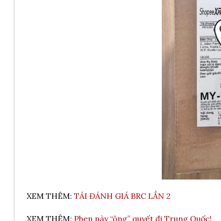
XEM THÊM:
TÁI ĐÁNH GIÁ BRC LẦN 2
XEM THÊM:
Phen này “ông” quyết đi Trung Quốc!