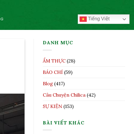
Tiếng Việt
OG
DANH MỤC
ẨM THỰC
(28)
BÁO CHÍ
(59)
Blog
(417)
Câu Chuyện Chilica
(42)
SỰ KIỆN
(153)
BÀI VIẾT KHÁC