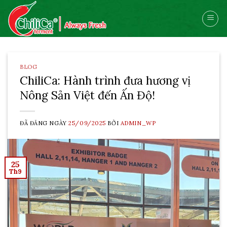
Skip
to
content
BLOG
ChiliCa: Hành trình đưa hương vị
Nông Sản Việt đến Ấn Độ!
ĐÃ ĐĂNG NGÀY
25/09/2025
BỞI
ADMIN_WP
25
Th9