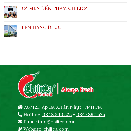
CÀ MÈN ĐẾN THĂM CHILICA
LÊN HÀNG ĐI ÚC
A6/12D Ấp 19, X.Tân Nhựt, TP.HCM
Hotline:
0848.890.525
-
0847.890.525
Email:
info@chilica.com
Website:
chilica.com