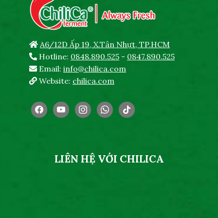
A6/12D Ấp 19, X.Tân Nhựt, TP.HCM
Hotline:
0848.890.525
-
0847.890.525
Email:
info@chilica.com
Website:
chilica.com
facebook
youtube
instagram
whatsapp
tiktok
LIÊN HỆ VỚI CHILICA