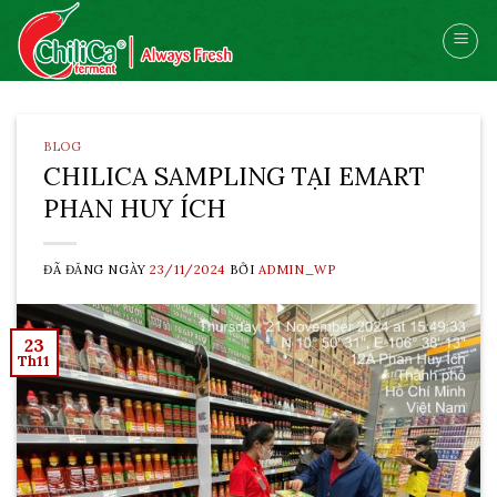
Skip
to
content
BLOG
CHILICA SAMPLING TẠI EMART
PHAN HUY ÍCH
ĐÃ ĐĂNG NGÀY
23/11/2024
BỞI
ADMIN_WP
23
Th11