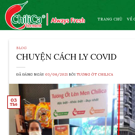
Skip
to
content
TRANG CHỦ
VỀ 
BLOG
CHUYỆN CÁCH LY COVID
ĐÃ ĐĂNG NGÀY
03/06/2021
BỞI
TƯƠNG ỚT CHILICA
03
Th6