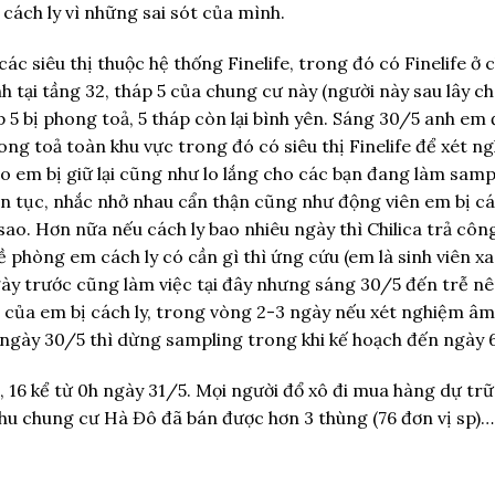
 cách ly vì những sai sót của mình.
ác siêu thị thuộc hệ thống Finelife, trong đó có Finelife ở
h tại tầng 32, tháp 5 của chung cư này (người này sau lây ch
p 5 bị phong toả, 5 tháp còn lại bình yên. Sáng 30/5 anh em
ng toả toàn khu vực trong đó có siêu thị Finelife để xét n
ho em bị giữ lại cũng như lo lắng cho các bạn đang làm samp
iên tục, nhắc nhở nhau cẩn thận cũng như động viên em bị cá
ao. Hơn nữa nếu cách ly bao nhiêu ngày thì Chilica trả côn
đề phòng em cách ly có cần gì thì ứng cứu (em là sinh viên xa
ngày trước cũng làm việc tại đây nhưng sáng 30/5 đến trễ n
ủ của em bị cách ly, trong vòng 2-3 ngày nếu xét nghiệm âm
ết ngày 30/5 thì dừng sampling trong khi kế hoạch đến ngày 
, 16 kể từ 0h ngày 31/5. Mọi người đổ xô đi mua hàng dự trữ,
 khu chung cư Hà Đô đã bán được hơn 3 thùng (76 đơn vị sp)