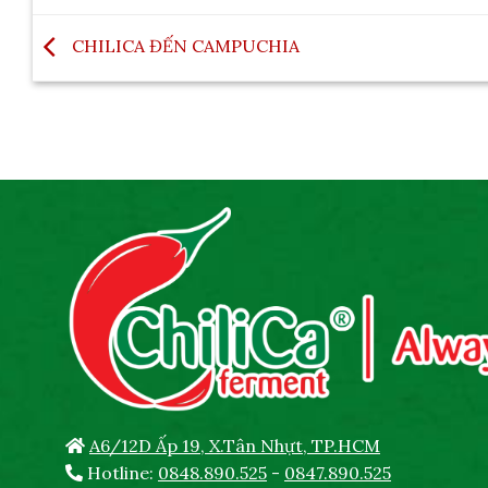
CHILICA ĐẾN CAMPUCHIA
A6/12D Ấp 19, X.Tân Nhựt, TP.HCM
Hotline:
0848.890.525
-
0847.890.525