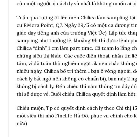
của một người bị cách ly và nhất là không muốn ai bị
Tuần qua tương ớt lên men Chilica làm sampling tại c
cư Riviera Point, Q7. Ngày 29/5 có một ca dương tín
giáo dạy tiếng anh của trường Việt Úc). Lập tức thá
sampling như thường lệ, khoảng 9h thì được lệnh pho
Chilica “dính” 1 em làm part time. Cả team lo lắng c
những siêu thị khác. Các cuộc điện thoại, nhắn tin l
tâm, vì đã tuân thủ nghiêm ngặt 5k nên chắc không s
nhiêu ngày. Chilica bố trí thêm 1 bạn ở vòng ngoài, 
cách ly bất ngờ nên không có chuẩn bị), bạn này 2 
không bị cách ly. Đến chiều thì nắm thông tin đầy đ
thì sẽ được về. Buổi chiều Chilica quyết định làm h
Chiều muộn, Tp có quyết định cách ly theo Chỉ thị 15
một siêu thị nhỏ Finelife Hà Đô, phục vụ chính cho
nữa)