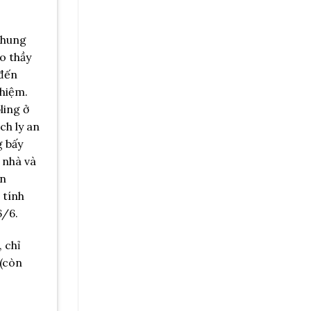
 chung
o thầy
 đến
ghiệm.
ling ở
ch ly an
g bấy
 nhà và
ên
 tính
6/6.
 chỉ
…(còn