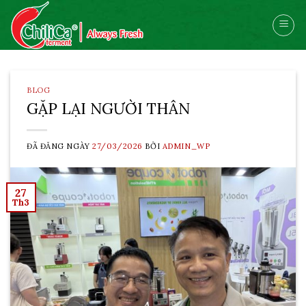
Skip
to
content
BLOG
GẶP LẠI NGƯỜI THÂN
ĐÃ ĐĂNG NGÀY
27/03/2026
BỞI
ADMIN_WP
27
Th3