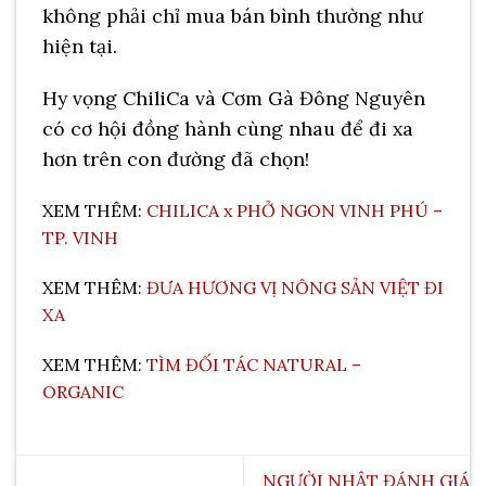
không phải chỉ mua bán bình thường như
hiện tại.
Hy vọng ChiliCa và Cơm Gà Đông Nguyên
có cơ hội đồng hành cùng nhau để đi xa
hơn trên con đường đã chọn!
XEM THÊM:
CHILICA x PHỞ NGON VINH PHÚ –
TP. VINH
XEM THÊM:
ĐƯA HƯƠNG VỊ NÔNG SẢN VIỆT ĐI
XA
XEM THÊM:
TÌM ĐỐI TÁC NATURAL –
ORGANIC
NGƯỜI NHẬT ĐÁNH GIÁ