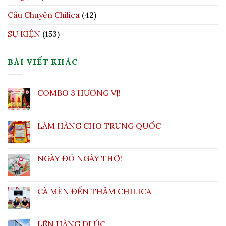
Câu Chuyện Chilica
(42)
SỰ KIỆN
(153)
BÀI VIẾT KHÁC
COMBO 3 HƯƠNG VỊ!
LÀM HÀNG CHO TRUNG QUỐC
NGÀY ĐÓ NGÂY THƠ!
CÀ MÈN ĐẾN THĂM CHILICA
LÊN HÀNG ĐI ÚC