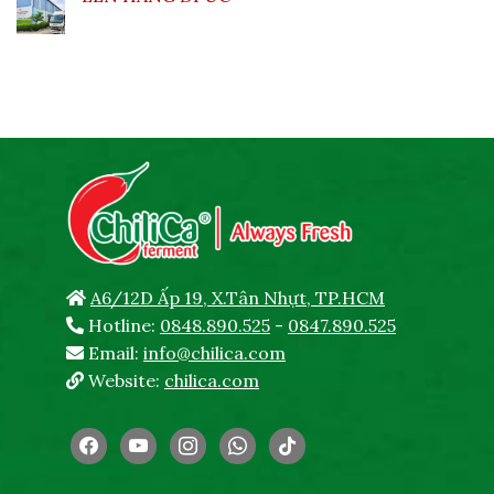
A6/12D Ấp 19, X.Tân Nhựt, TP.HCM
Hotline:
0848.890.525
-
0847.890.525
Email:
info@chilica.com
Website:
chilica.com
facebook
youtube
instagram
whatsapp
tiktok