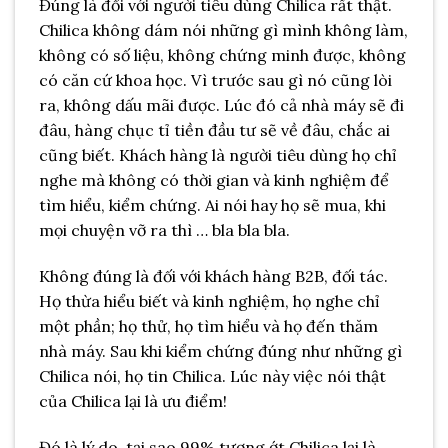
Đúng là đối với người tiêu dùng Chilica rất thật.
Chilica không dám nói những gì mình không làm,
không có số liệu, không chứng minh được, không
có căn cứ khoa học. Vì trước sau gì nó cũng lòi
ra, không dấu mãi được. Lúc đó cả nhà máy sẽ đi
đâu, hàng chục tỉ tiền đầu tư sẽ về đâu, chắc ai
cũng biết. Khách hàng là người tiêu dùng họ chỉ
nghe mà không có thời gian và kinh nghiệm để
tìm hiểu, kiểm chứng. Ai nói hay họ sẽ mua, khi
mọi chuyện vỡ ra thì … bla bla bla.
Không đúng là đối với khách hàng B2B, đối tác.
Họ thừa hiểu biết và kinh nghiệm, họ nghe chỉ
một phần; họ thử, họ tìm hiểu và họ đến thăm
nhà máy. Sau khi kiểm chứng đúng như những gì
Chilica nói, họ tin Chilica. Lúc này việc nói thật
của Chilica lại là ưu điểm!
Đó là lý do, tại sao 99% tương ớt Chilica lại là