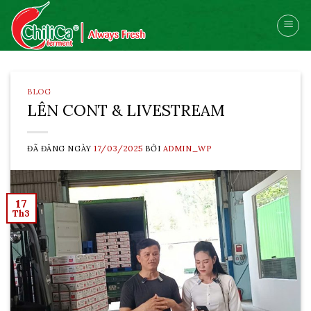
Skip
to
content
BLOG
LÊN CONT & LIVESTREAM
ĐÃ ĐĂNG NGÀY
17/03/2025
BỞI
ADMIN_WP
17
Th3