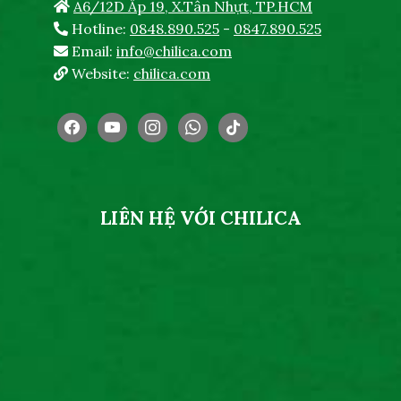
A6/12D Ấp 19, X.Tân Nhựt, TP.HCM
Hotline:
0848.890.525
-
0847.890.525
Email:
info@chilica.com
Website:
chilica.com
facebook
youtube
instagram
whatsapp
tiktok
LIÊN HỆ VỚI CHILICA