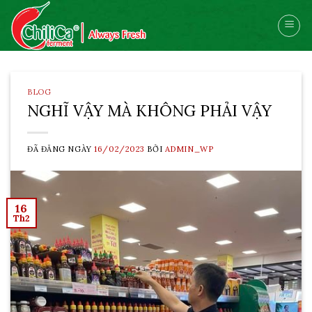
Skip
to
content
BLOG
NGHĨ VẬY MÀ KHÔNG PHẢI VẬY
ĐÃ ĐĂNG NGÀY
16/02/2023
BỞI
ADMIN_WP
16
Th2