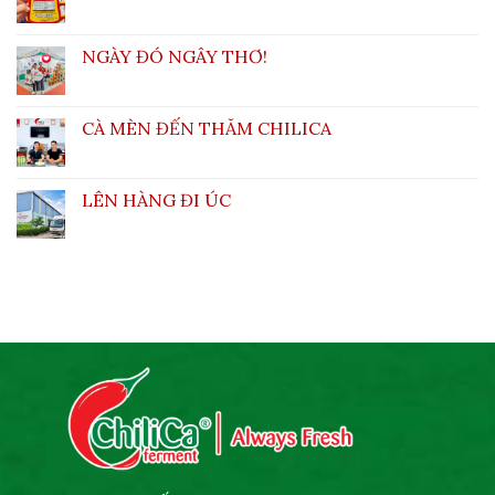
NGÀY ĐÓ NGÂY THƠ!
CÀ MÈN ĐẾN THĂM CHILICA
LÊN HÀNG ĐI ÚC