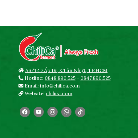
A6/12D Ấp 19, X.Tân Nhựt, TP.HCM
Hotline:
0848.890.525
-
0847.890.525
Email:
info@chilica.com
Website:
chilica.com
facebook
youtube
instagram
whatsapp
tiktok