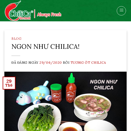
Skip
to
content
BLOG
NGON NHƯ CHILICA!
ĐÃ ĐĂNG NGÀY
29/06/2020
BỞI
TƯƠNG ỚT CHILICA
29
Th6