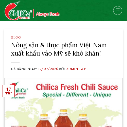
Skip
to
content
BLOG
Nông sản & thực phẩm Việt Nam
xuất khẩu vào Mỹ sẽ khó khăn!
ĐÃ ĐĂNG NGÀY
17/07/2025
BỞI
ADMIN_WP
17
Th7