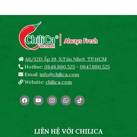
A6/12D Ấp 19, X.Tân Nhựt, TP.HCM
Hotline:
0848.890.525
-
0847.890.525
Email:
info@chilica.com
Website:
chilica.com
facebook
youtube
instagram
whatsapp
tiktok
LIÊN HỆ VỚI CHILICA