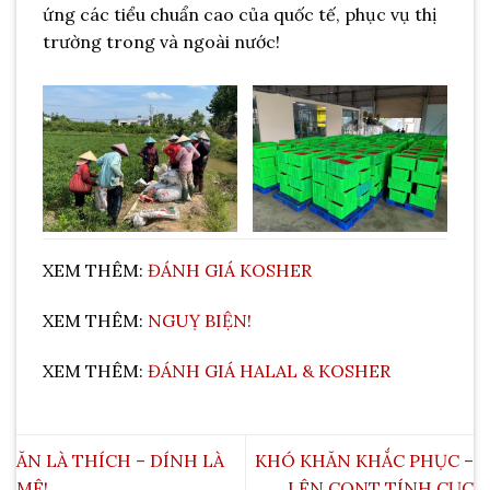
ứng các tiểu chuẩn cao của quốc tế, phục vụ thị
trường trong và ngoài nước!
XEM THÊM:
ĐÁNH GIÁ KOSHER
XEM THÊM:
NGUỴ BIỆN!
XEM THÊM:
ĐÁNH GIÁ HALAL & KOSHER
ĂN LÀ THÍCH – DÍNH LÀ
KHÓ KHĂN KHẮC PHỤC –
MÊ!
LÊN CONT TÍNH CỤC