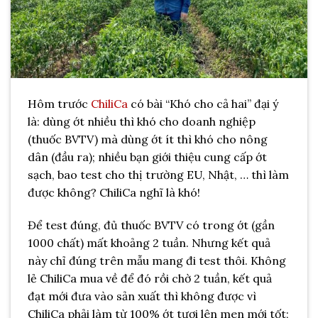
Hôm trước
ChiliCa
có bài “Khó cho cả hai” đại ý
là: dùng ớt nhiều thì khó cho doanh nghiệp
(thuốc BVTV) mà dùng ớt ít thì khó cho nông
dân (đầu ra); nhiều bạn giới thiệu cung cấp ớt
sạch, bao test cho thị trường EU, Nhật, … thì làm
được không? ChiliCa nghĩ là khó!
Để test đúng, đủ thuốc BVTV có trong ớt (gần
1000 chất) mất khoảng 2 tuần. Nhưng kết quả
này chỉ đúng trên mẫu mang đi test thôi. Không
lẻ ChiliCa mua về để đó rồi chờ 2 tuần, kết quả
đạt mới đưa vào sản xuất thì không được vì
ChiliCa phải làm từ 100% ớt tươi lên men mới tốt;