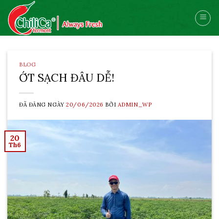
Skip
to
content
BLOG
ỚT SẠCH ĐÂU DỄ!
ĐÃ ĐĂNG NGÀY
20/06/2026
BỞI
ADMIN_WP
20
Th6