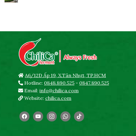
A6/12D Ấp 19, X.Tân Nhựt, TP.HCM
Hotline:
0848.890.525
-
0847.890.525
Email:
info@chilica.com
Website:
chilica.com
facebook
youtube
instagram
whatsapp
tiktok