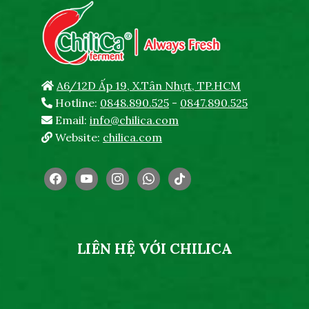
A6/12D Ấp 19, X.Tân Nhựt, TP.HCM
Hotline:
0848.890.525
-
0847.890.525
Email:
info@chilica.com
Website:
chilica.com
facebook
youtube
instagram
whatsapp
tiktok
LIÊN HỆ VỚI CHILICA