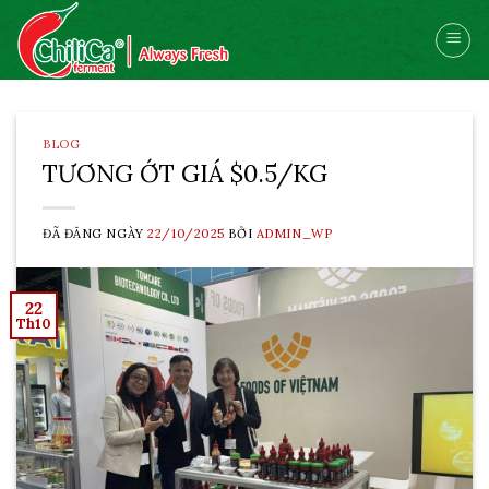
Skip
to
content
BLOG
TƯƠNG ỚT GIÁ $0.5/KG
ĐÃ ĐĂNG NGÀY
22/10/2025
BỞI
ADMIN_WP
22
Th10