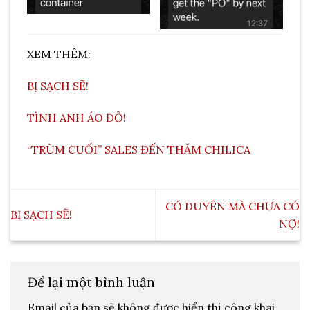
XEM THÊM:
BỊ SẠCH SẼ!
TÌNH ANH ÁO ĐỎ!
“TRÙM CUỐI” SALES ĐẾN THĂM CHILICA
CÓ DUYÊN MÀ CHƯA CÓ
BỊ SẠCH SẼ!
NỢ!
Để lại một bình luận
Email của bạn sẽ không được hiển thị công khai.