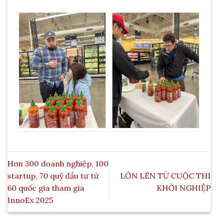
Hơn 300 doanh nghiệp, 100
startup, 70 quỹ đầu tư từ
LỚN LÊN TỪ CUỘC THI
60 quốc gia tham gia
KHỞI NGHIỆP
InnoEx 2025