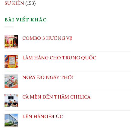
SỰ KIỆN
(153)
BÀI VIẾT KHÁC
COMBO 3 HƯƠNG VỊ!
LÀM HÀNG CHO TRUNG QUỐC
NGÀY ĐÓ NGÂY THƠ!
CÀ MÈN ĐẾN THĂM CHILICA
LÊN HÀNG ĐI ÚC