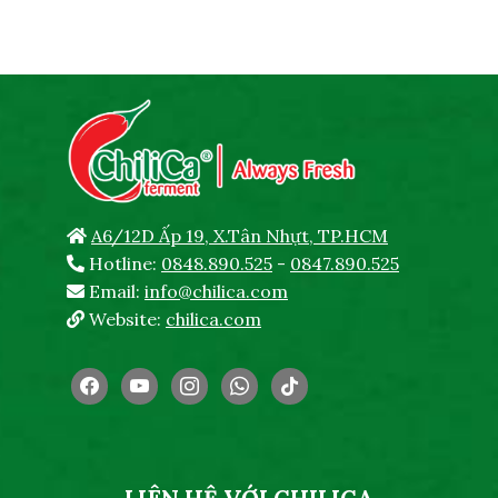
A6/12D Ấp 19, X.Tân Nhựt, TP.HCM
Hotline:
0848.890.525
-
0847.890.525
Email:
info@chilica.com
Website:
chilica.com
facebook
youtube
instagram
whatsapp
tiktok