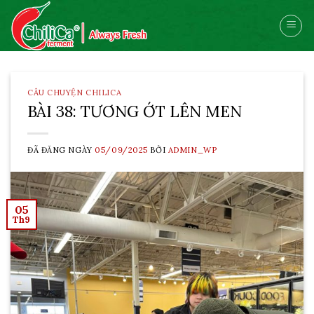
Skip
to
content
CÂU CHUYỆN CHILICA
BÀI 38: TƯƠNG ỚT LÊN MEN
ĐÃ ĐĂNG NGÀY
05/09/2025
BỞI
ADMIN_WP
05
Th9