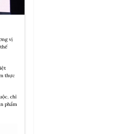
ơng vị
 thế
iệt
ẩm thực
uộc, chỉ
sản phẩm