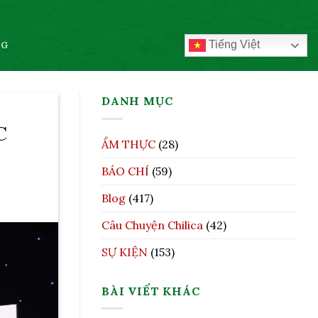
Tiếng Việt
OG
DANH MỤC
C
ẨM THỰC
(28)
BÁO CHÍ
(59)
Blog
(417)
Câu Chuyện Chilica
(42)
SỰ KIỆN
(153)
BÀI VIẾT KHÁC