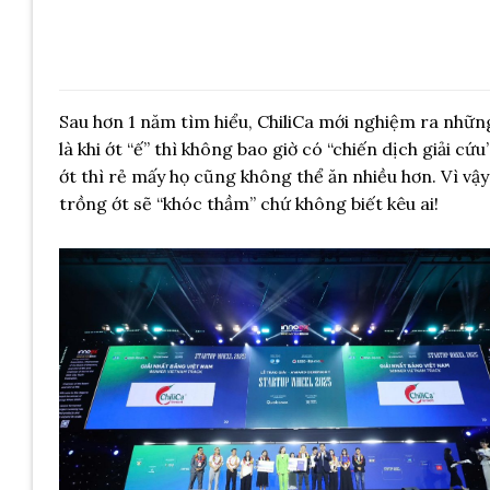
Sau hơn 1 năm tìm hiểu, ChiliCa mới nghiệm ra những
là khi ớt “ế” thì không bao giờ có “chiến dịch giải cứu
ớt thì rẻ mấy họ cũng không thể ăn nhiều hơn. Vì vậ
trồng ớt sẽ “khóc thầm” chứ không biết kêu ai!