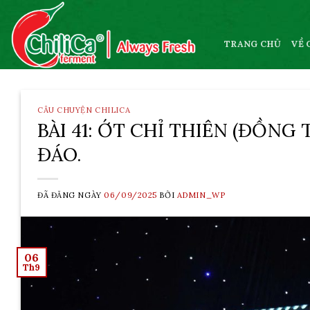
Skip
to
content
TRANG CHỦ
VỀ 
CÂU CHUYỆN CHILICA
BÀI 41: ỚT CHỈ THIÊN (ĐỒNG
ĐÁO.
ĐÃ ĐĂNG NGÀY
06/09/2025
BỞI
ADMIN_WP
06
Th9