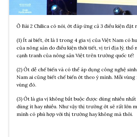
Ở Bài 2 Chilica có nói, ớt đáp ứng cả 3 điều kiện đặt r
(1) Ít ai biết, ớt là 1 trong 4 gia vị của Việt Nam có
của nông sản do điều kiện thời tiết, vị trí địa lý, th
cạnh tranh của nông sản Việt trên trường quốc tế!
(2) Ớt dễ chế biến và có thể áp dụng công nghệ sinh
Nam ai cũng biết chế biến ớt theo ý mình. Mỗi vùng
vùng đó.
(3) Ớt là gia vị không bắt buộc được dùng nhiều nhất
dùng ít hay nhiều. Như vậy thị trường ớt sẽ rất lớn
mình có phù hợp với thị trường hay không mà thôi.