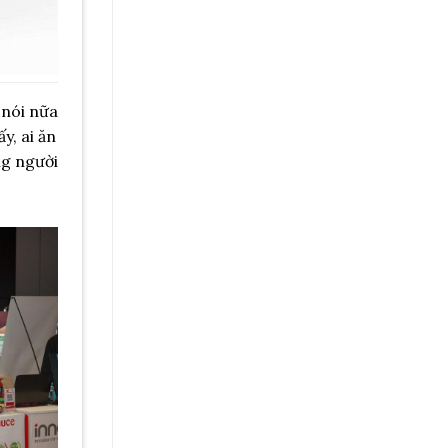
 nói nữa
y, ai ăn
ng người