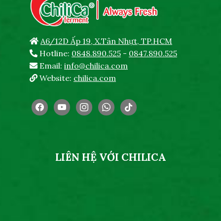
A6/12D Ấp 19, X.Tân Nhựt, TP.HCM
Hotline:
0848.890.525
-
0847.890.525
Email:
info@chilica.com
Website:
chilica.com
facebook
youtube
instagram
whatsapp
tiktok
LIÊN HỆ VỚI CHILICA