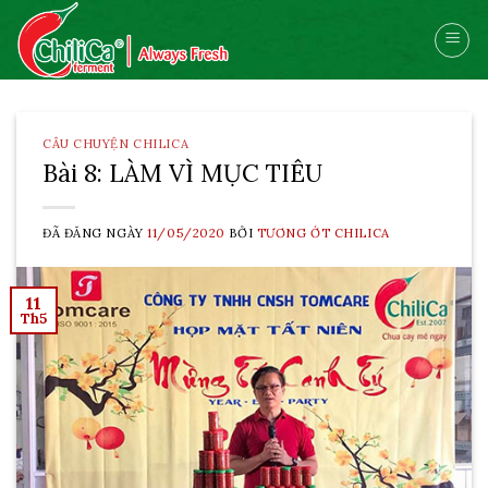
Skip
to
content
CÂU CHUYỆN CHILICA
Bài 8: LÀM VÌ MỤC TIÊU
ĐÃ ĐĂNG NGÀY
11/05/2020
BỞI
TƯƠNG ỚT CHILICA
11
Th5