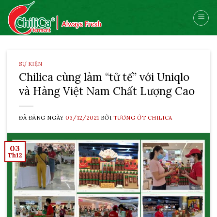
Skip
to
content
SỰ KIỆN
Chilica cùng làm “tử tế” với Uniqlo
và Hàng Việt Nam Chất Lượng Cao
ĐÃ ĐĂNG NGÀY
03/12/2021
BỞI
TƯƠNG ỚT CHILICA
03
Th12