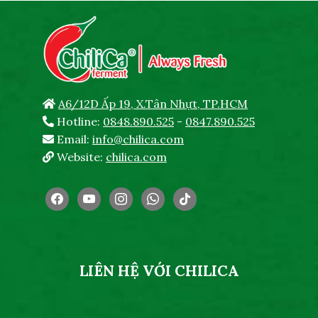
A6/12D Ấp 19, X.Tân Nhựt, TP.HCM
Hotline:
0848.890.525
-
0847.890.525
Email:
info@chilica.com
Website:
chilica.com
facebook
youtube
instagram
whatsapp
tiktok
LIÊN HỆ VỚI CHILICA