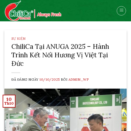
Skip
to
content
SỰ KIỆN
ChiliCa Tại ANUGA 2025 – Hành
Trình Kết Nối Hương Vị Việt Tại
Đức
ĐÃ ĐĂNG NGÀY
10/10/2025
BỞI
ADMIN_WP
10
Th10