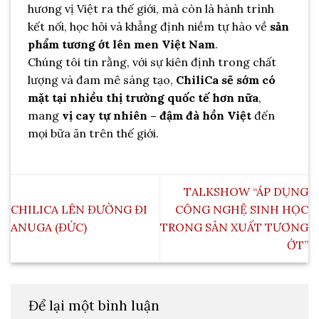
hương vị Việt ra thế giới, mà còn là hành trình
kết nối, học hỏi và khẳng định niềm tự hào về
sản
phẩm tương ớt lên men Việt Nam
.
Chúng tôi tin rằng, với sự kiên định trong chất
lượng và đam mê sáng tạo,
ChiliCa sẽ sớm có
mặt tại nhiều thị trường quốc tế hơn nữa
,
mang
vị cay tự nhiên – đậm đà hồn Việt
đến
mọi bữa ăn trên thế giới.
TALKSHOW “ÁP DỤNG
CHILICA LÊN ĐƯỜNG ĐI
CÔNG NGHỆ SINH HỌC
ANUGA (ĐỨC)
TRONG SẢN XUẤT TƯƠNG
ỚT”
Để lại một bình luận