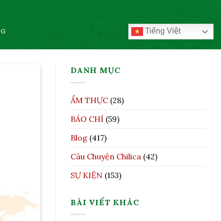
Tiếng Việt
OG
DANH MỤC
ẨM THỰC
(28)
BÁO CHÍ
(59)
Blog
(417)
Câu Chuyện Chilica
(42)
SỰ KIỆN
(153)
BÀI VIẾT KHÁC