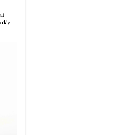
ai
à đầy