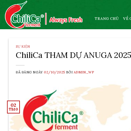
Skip
to
content
TRANG CHỦ
VỀ 
SỰ KIỆN
ChiliCa THAM DỰ ANUGA 2025
ĐÃ ĐĂNG NGÀY
02/10/2025
BỞI
ADMIN_WP
02
Th10