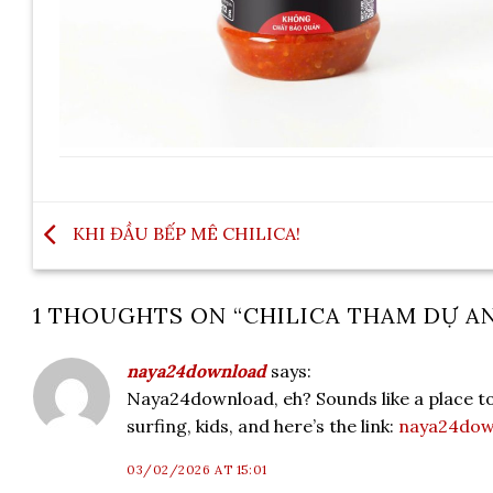
KHI ĐẦU BẾP MÊ CHILICA!
1 THOUGHTS ON “
CHILICA THAM DỰ AN
naya24download
says:
Naya24download, eh? Sounds like a place to
surfing, kids, and here’s the link:
naya24dow
03/02/2026 AT 15:01