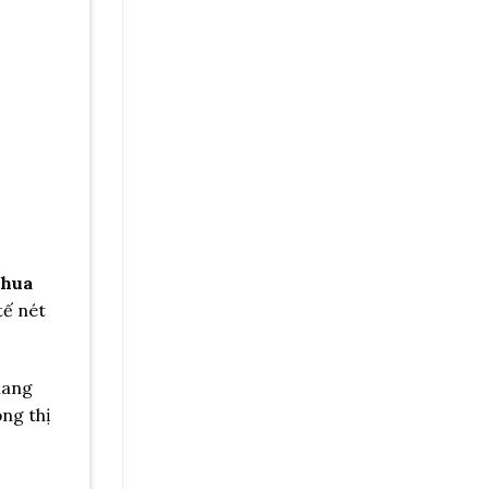
chua
tế nét
mang
ộng thị