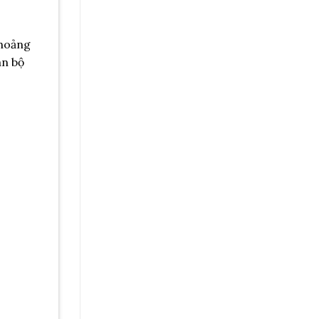
hoảng
àn bộ