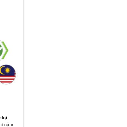
chợ
hai năm