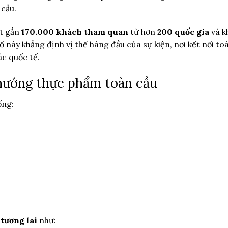
 cầu.
út gần
170.000 khách tham quan
từ hơn
200 quốc gia
và k
ố này khẳng định vị thế hàng đầu của sự kiện, nơi kết nối to
ác quốc tế.
hướng thực phẩm toàn cầu
ống:
tương lai
như: