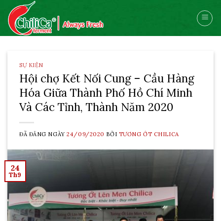
Skip
to
content
SỰ KIỆN
Hội chợ Kết Nối Cung – Cầu Hàng
Hóa Giữa Thành Phố Hồ Chí Minh
Và Các Tỉnh, Thành Năm 2020
ĐÃ ĐĂNG NGÀY
24/09/2020
BỞI
TƯƠNG ỚT CHILICA
24
Th9