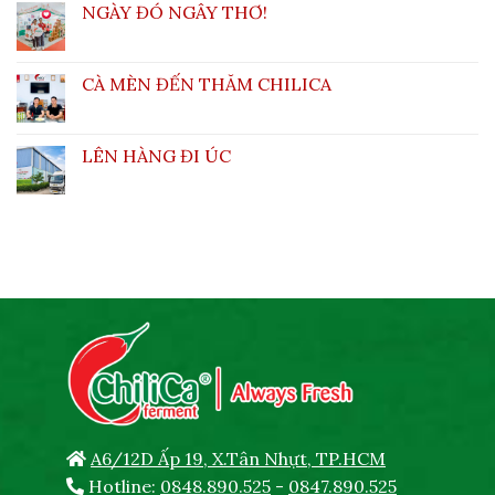
NGÀY ĐÓ NGÂY THƠ!
CÀ MÈN ĐẾN THĂM CHILICA
LÊN HÀNG ĐI ÚC
A6/12D Ấp 19, X.Tân Nhựt, TP.HCM
Hotline:
0848.890.525
-
0847.890.525