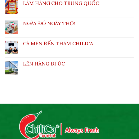
LÀM HÀNG CHO TRUNG QUỐC
NGÀY ĐÓ NGÂY THƠ!
CÀ MÈN ĐẾN THĂM CHILICA
LÊN HÀNG ĐI ÚC