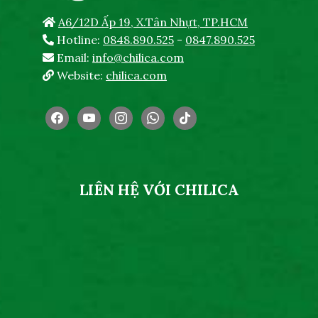
A6/12D Ấp 19, X.Tân Nhựt, TP.HCM
Hotline:
0848.890.525
-
0847.890.525
Email:
info@chilica.com
Website:
chilica.com
facebook
youtube
instagram
whatsapp
tiktok
LIÊN HỆ VỚI CHILICA