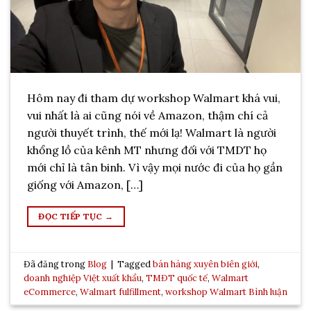
Hôm nay đi tham dự workshop Walmart khá vui,
vui nhất là ai cũng nói về Amazon, thậm chí cả
người thuyết trình, thế mới lạ! Walmart là người
khổng lồ của kênh MT nhưng đối với TMDT họ
mới chỉ là tân binh. Vì vậy mọi nước đi của họ gần
giống với Amazon, […]
ĐỌC TIẾP TỤC
→
Đã đăng trong
Blog
|
Tagged
bán hàng xuyên biên giới
,
doanh nghiệp Việt xuất khẩu
,
TMĐT quốc tế
,
Walmart
eCommerce
,
Walmart fulfillment
,
workshop Walmart
Bình luận