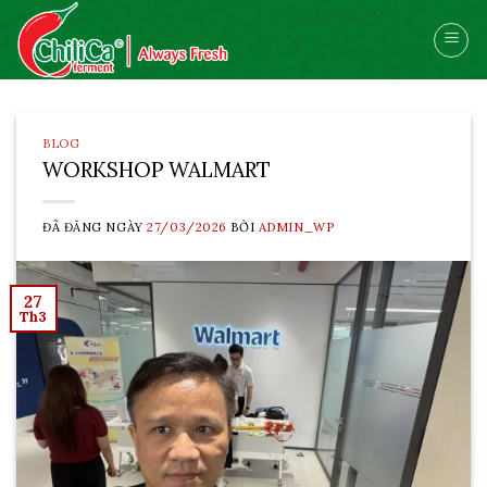
Skip
to
content
BLOG
WORKSHOP WALMART
ĐÃ ĐĂNG NGÀY
27/03/2026
BỞI
ADMIN_WP
27
Th3