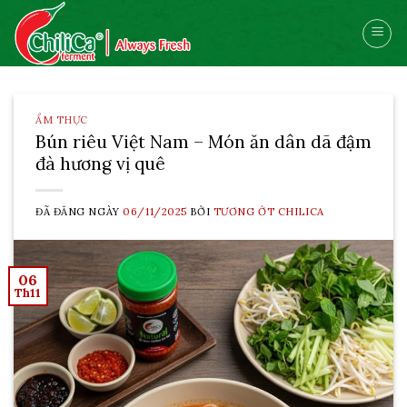
Skip
to
content
ẨM THỰC
Bún riêu Việt Nam – Món ăn dân dã đậm
đà hương vị quê
ĐÃ ĐĂNG NGÀY
06/11/2025
BỞI
TƯƠNG ỚT CHILICA
06
Th11