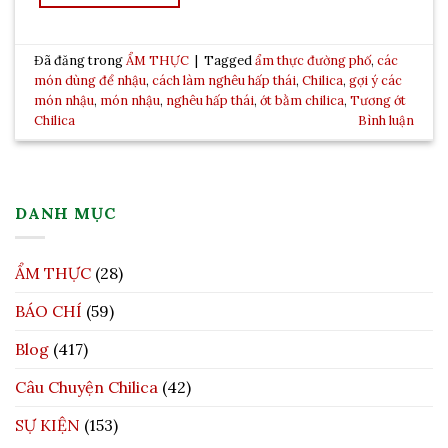
Đã đăng trong
ẨM THỰC
|
Tagged
ẩm thực đường phố
,
các
món dùng để nhậu
,
cách làm nghêu hấp thái
,
Chilica
,
gợi ý các
món nhậu
,
món nhậu
,
nghêu hấp thái
,
ớt bằm chilica
,
Tương ớt
Chilica
Bình luận
DANH MỤC
ẨM THỰC
(28)
BÁO CHÍ
(59)
Blog
(417)
Câu Chuyện Chilica
(42)
SỰ KIỆN
(153)