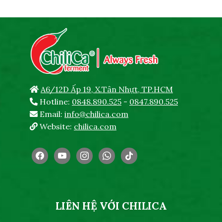
A6/12D Ấp 19, X.Tân Nhựt, TP.HCM
Hotline:
0848.890.525
-
0847.890.525
Email:
info@chilica.com
Website:
chilica.com
facebook
youtube
instagram
whatsapp
tiktok
LIÊN HỆ VỚI CHILICA