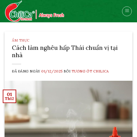
Skip
to
content
ẨM THỰC
Cách làm nghêu hấp Thái chuẩn vị tại
nhà
ĐÃ ĐĂNG NGÀY
01/12/2025
BỞI
TƯƠNG ỚT CHILICA
01
Th12