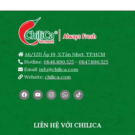
A6/12D Ấp 19, X.Tân Nhựt, TP.HCM
Hotline:
0848.890.525
-
0847.890.525
Email:
info@chilica.com
Website:
chilica.com
facebook
youtube
instagram
whatsapp
tiktok
LIÊN HỆ VỚI CHILICA