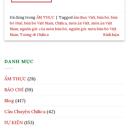
Đã đăng trong
ẨM THỰC
|
Tagged
âm thực Việt
,
bún bò
,
bún
bò Huế
,
bún bò Việt Nam
,
Chilica
,
món ăn Việt
,
món ăn Việt
Nam
,
nguồn gốc của món bún bò
,
nguồn gốc món bún bò Việt
Nam
,
Tương ớt Chilica
Bình luận
DANH MỤC
ẨM THỰC
(28)
BÁO CHÍ
(59)
Blog
(417)
Câu Chuyện Chilica
(42)
SỰ KIỆN
(153)