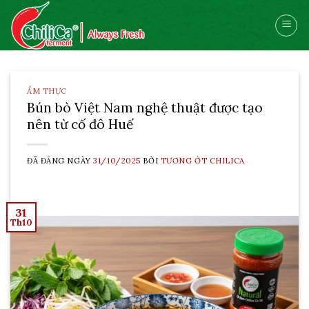
Skip
to
content
ẨM THỰC
Bún bò Việt Nam nghệ thuật được tạo
nên từ cố đô Huế
ĐÃ ĐĂNG NGÀY
31/10/2025
BỞI
TƯƠNG ỚT CHILICA
31
Th10