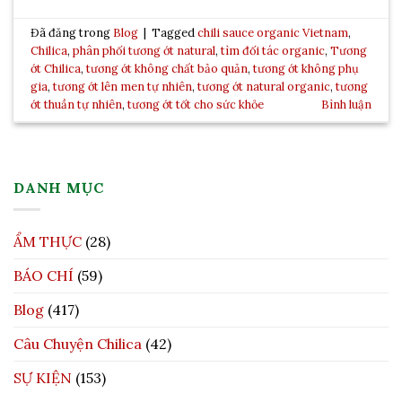
Đã đăng trong
Blog
|
Tagged
chili sauce organic Vietnam
,
Chilica
,
phân phối tương ớt natural
,
tìm đối tác organic
,
Tương
ớt Chilica
,
tương ớt không chất bảo quản
,
tương ớt không phụ
gia
,
tương ớt lên men tự nhiên
,
tương ớt natural organic
,
tương
ớt thuần tự nhiên
,
tương ớt tốt cho sức khỏe
Bình luận
DANH MỤC
ẨM THỰC
(28)
BÁO CHÍ
(59)
Blog
(417)
Câu Chuyện Chilica
(42)
SỰ KIỆN
(153)