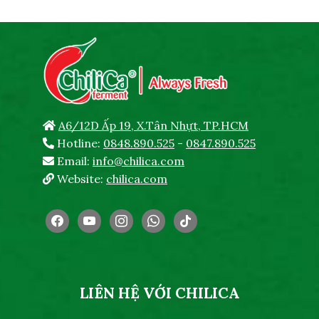
A6/12D Ấp 19, X.Tân Nhựt, TP.HCM
Hotline:
0848.890.525
-
0847.890.525
Email:
info@chilica.com
Website:
chilica.com
facebook
youtube
instagram
whatsapp
tiktok
LIÊN HỆ VỚI CHILICA