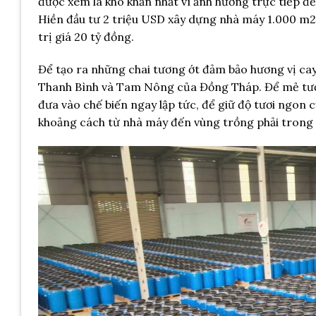
được xem là khó khăn nhất vì ảnh hưởng trực tiếp đ
Hiền đầu tư 2 triệu USD xây dựng nhà máy 1.000 m2 
trị giá 20 tỷ đồng.
Để tạo ra những chai tương ớt đảm bảo hương vị cay 
Thanh Bình và Tam Nông của Đồng Tháp. Để mẻ tương
đưa vào chế biến ngay lập tức, để giữ độ tươi ngon 
khoảng cách từ nhà máy đến vùng trồng phải trong b