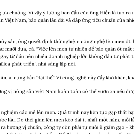
g ưa chuộng. Vì vậy ý tưởng ban đầu của ông Hiền là tạo ra 
ản Việt Nam, bảo quản lâu dài và đáp ứng tiêu chuẩn của nh
hủy sản, ông quyết định thử nghiệm công nghệ lên men ớt, 
ư muối dưa, cà. “Việc lên men tự nhiên để bảo quản ớt mất 
ngay từ đầu nên nhiều doanh nghiệp lớn không đầu tư phát t
ica phát triển”, nhà sáng lập nói.
n, ai cũng bảo “dại thế”. Vì công nghệ này đầy khó khăn, khá
ương vị nông sản Việt Nam hoàn toàn có thể vươn xa nếu đư
ghiệm các mẻ lên men. Quá trình này liên tục gặp thất bại:
ợc lâu. Do thời gian lên men kéo dài ít nhất một năm, mỗi lầ
ra hương vị chuẩn, công ty còn phải tự nuôi ủ giấm gạo – k