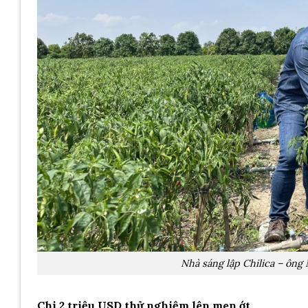
Nhà sáng lập Chilica – ông
Chi 2 triệu USD thử nghiệm lên men ớt