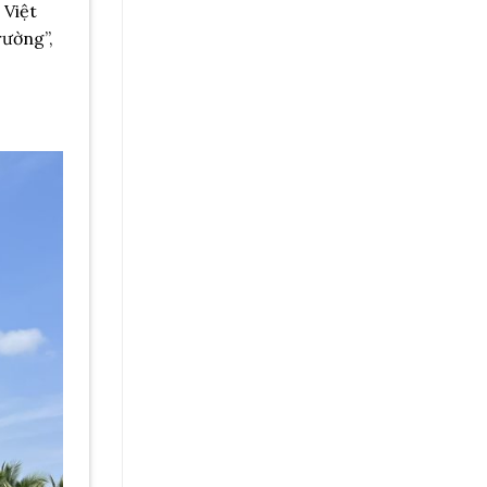
 Việt
rường”,