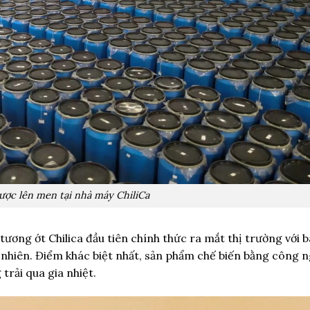
ược lên men tại nhà máy ChiliCa
ơng ớt Chilica đầu tiên chính thức ra mắt thị trường với b
ự nhiên. Điểm khác biệt nhất, sản phẩm chế biến bằng công n
rải qua gia nhiệt.