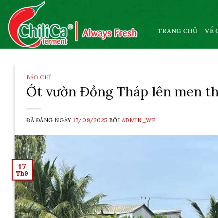
Skip
to
content
TRANG CHỦ
VỀ 
BÁO CHÍ
Ớt vườn Đồng Tháp lên men th
ĐÃ ĐĂNG NGÀY
17/09/2025
BỞI
ADMIN_WP
17
Th9