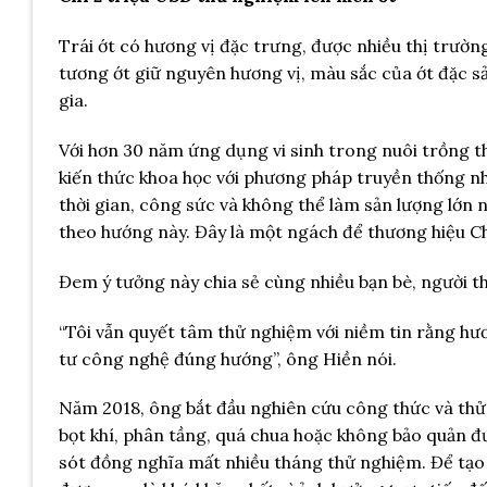
Trái ớt có hương vị đặc trưng, được nhiều thị trườn
tương ớt giữ nguyên hương vị, màu sắc của ớt đặc s
gia.
Với hơn 30 năm ứng dụng vi sinh trong nuôi trồng t
kiến thức khoa học với phương pháp truyền thống nh
thời gian, công sức và không thể làm sản lượng lớn 
theo hướng này. Đây là một ngách để thương hiệu Chil
Đem ý tưởng này chia sẻ cùng nhiều bạn bè, người thâ
“Tôi vẫn quyết tâm thử nghiệm với niềm tin rằng h
tư công nghệ đúng hướng”, ông Hiền nói.
Năm 2018, ông bắt đầu nghiên cứu công thức và thử n
bọt khí, phân tầng, quá chua hoặc không bảo quản đư
sót đồng nghĩa mất nhiều tháng thử nghiệm. Để tạo 