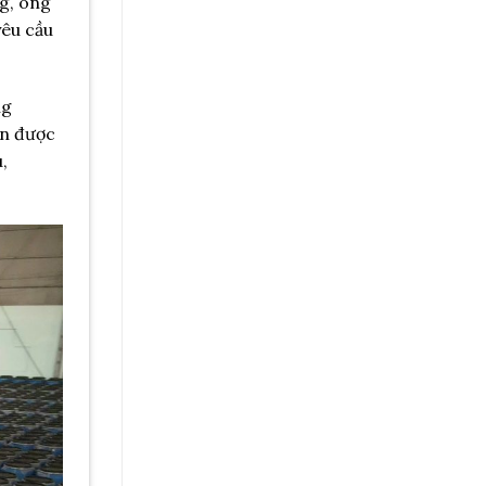
ng, ông
yêu cầu
ng
ần được
,