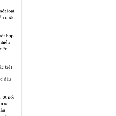
một loại
iều quốc
kết hợp
nhiều
riển
c biệt.
ợc đầu
 ớt nổi
n sai
hâu