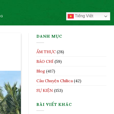
Tiếng Việt
OG
DANH MỤC
ẨM THỰC
(28)
BÁO CHÍ
(59)
Blog
(417)
Câu Chuyện Chilica
(42)
SỰ KIỆN
(153)
BÀI VIẾT KHÁC