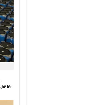
a
ghệ lên