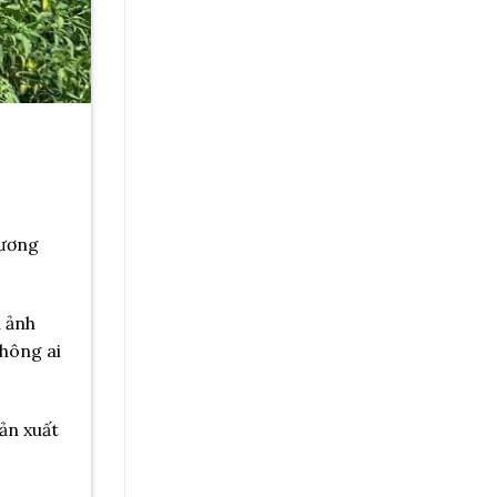
tương
 ảnh
không ai
ản xuất