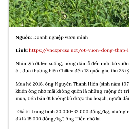
Nguồn
:
Doanh nghiệp vươn mình
Link
:
https://vnexpress.net/ot-vuon-dong-thap-
Nhìn giá ớt lên xuống, nông dân lỗ đến mức bỏ vư
ớt, đưa thương hiệu Chilica đến 13 quốc gia, thu 35 t
Mùa hè 2018, ông Nguyễn Thanh Hiền (sinh năm 197
khiến ông nhớ mãi không quên là những ruộng ớt trĩ
mua, tiền bán ớt không bù được thu hoạch, người dân
“Giá ớt trung bình 30.000-32.000 đồng/kg, nhưng nă
đã là 15.000 đồng/kg”, ông Hiền nhớ lại.