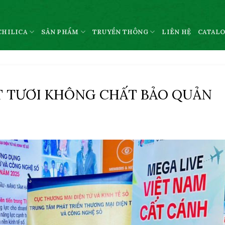
CHILICA
SẢN PHẨM
TRUYỀN THÔNG
LIÊN HỆ
CATAL
T TƯƠI KHÔNG CHẤT BẢO QUẢN