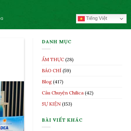
Tiếng Việt
OG
DANH MỤC
ẨM THỰC
(28)
BÁO CHÍ
(59)
Blog
(417)
Câu Chuyện Chilica
(42)
SỰ KIỆN
(153)
BÀI VIẾT KHÁC