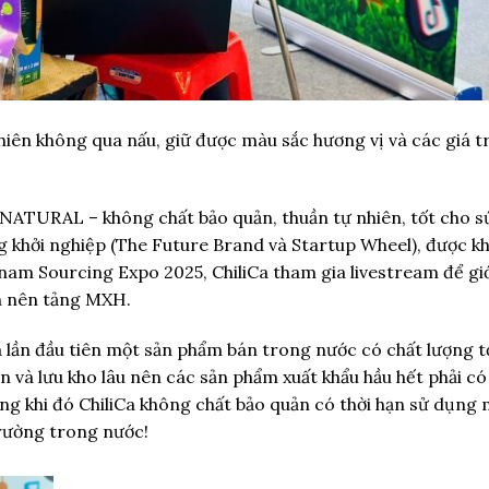
hiên không qua nấu, giữ được màu sắc hương vị và các giá tr
 NATURAL – không chất bảo quản, thuần tự nhiên, tốt cho s
g khởi nghiệp (The Future Brand và Startup Wheel), được k
nam Sourcing Expo 2025, ChiliCa tham gia livestream để giớ
n nên tảng MXH.
 là lần đầu tiên một sản phẩm bán trong nước có chất lượng t
ển và lưu kho lâu nên các sản phẩm xuất khẩu hầu hết phải có
ong khi đó ChiliCa không chất bảo quản có thời hạn sử dụng
trường trong nước!