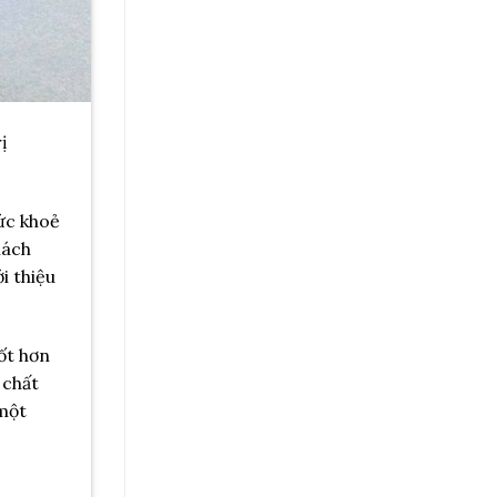
ị
ức khoẻ
hách
i thiệu
ốt hơn
 chất
 một