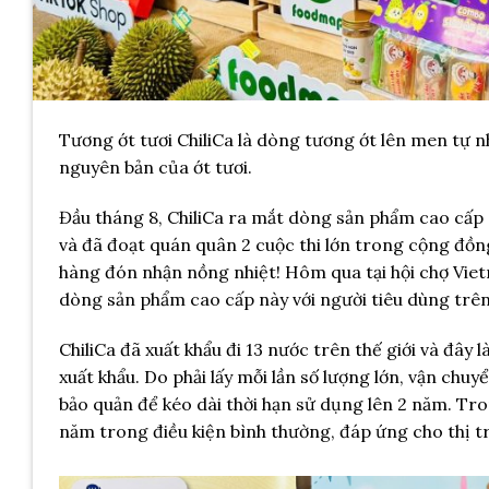
Tương ớt tươi ChiliCa là dòng tương ớt lên men tự n
nguyên bản của ớt tươi.
Đầu tháng 8, ChiliCa ra mắt dòng sản phẩm cao cấp
và đã đoạt quán quân 2 cuộc thi lớn trong cộng đồn
hàng đón nhận nồng nhiệt! Hôm qua tại hội chợ Viet
dòng sản phẩm cao cấp này với người tiêu dùng trê
ChiliCa đã xuất khẩu đi 13 nước trên thế giới và đây
xuất khẩu. Do phải lấy mỗi lần số lượng lớn, vận chuy
bảo quản để kéo dài thời hạn sử dụng lên 2 năm. Tr
năm trong điều kiện bình thường, đáp ứng cho thị 