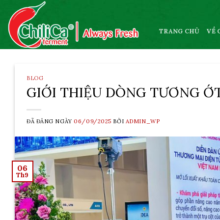
Skip
to
content
TRANG CHỦ
VỀ 
BLOG
GIỚI THIỆU DÒNG TƯƠNG Ớ
ĐÃ ĐĂNG NGÀY
06/09/2025
BỞI
ADMIN_WP
06
Th9