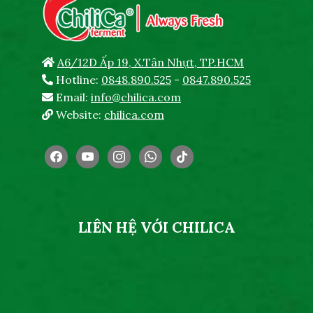
A6/12D Ấp 19, X.Tân Nhựt, TP.HCM
Hotline:
0848.890.525
-
0847.890.525
Email:
info@chilica.com
Website:
chilica.com
facebook
youtube
instagram
whatsapp
tiktok
LIÊN HỆ VỚI CHILICA