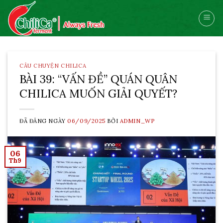
Skip
to
content
CÂU CHUYỆN CHILICA
BÀI 39: “VẤN ĐỀ” QUÁN QUÂN
CHILICA MUỐN GIẢI QUYẾT?
ĐÃ ĐĂNG NGÀY
06/09/2025
BỞI
ADMIN_WP
06
Th9