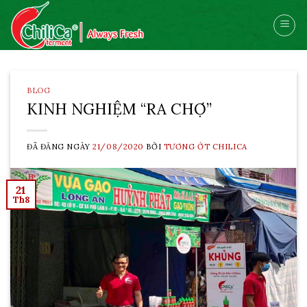
Skip
to
content
BLOG
KINH NGHIỆM “RA CHỢ”
ĐÃ ĐĂNG NGÀY
21/08/2020
BỞI
TƯƠNG ỚT CHILICA
21
Th8