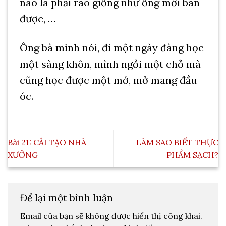
nào là phải rao giống như ổng mới bán
được, …
Ông bà mình nói, đi một ngày đàng học
một sàng khôn, mình ngồi một chỗ mà
cũng học được một mớ, mở mang đầu
óc.
Bài 21: CẢI TẠO NHÀ
LÀM SAO BIẾT THỰC
XƯỞNG
PHẨM SẠCH?
Để lại một bình luận
Email của bạn sẽ không được hiển thị công khai.