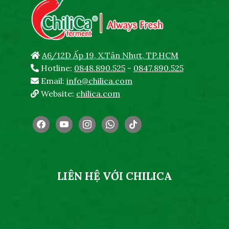
A6/12D Ấp 19, X.Tân Nhựt, TP.HCM
Hotline:
0848.890.525
-
0847.890.525
Email:
info@chilica.com
Website:
chilica.com
facebook
youtube
instagram
whatsapp
tiktok
LIÊN HỆ VỚI CHILICA