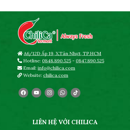
A6/12D Ấp 19, X.Tân Nhựt, TP.HCM
Hotline:
0848.890.525
-
0847.890.525
Email:
info@chilica.com
Website:
chilica.com
facebook
youtube
instagram
whatsapp
tiktok
LIÊN HỆ VỚI CHILICA