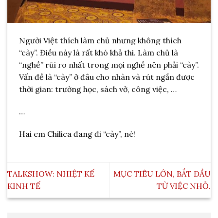
Người Việt thích làm chủ nhưng không thích
“cày”. Điều này là rất khó khả thi. Làm chủ là
“nghề” rủi ro nhất trong mọi nghề nên phải “cày”.
Vấn đề là “cày” ở đâu cho nhàn và rút ngắn được
thời gian: trường học, sách vở, công việc, …
…
Hai em Chilica đang đi “cày”, nè!
TALKSHOW: NHIỆT KẾ
MỤC TIÊU LỚN, BẮT ĐẦU
KINH TẾ
TỪ VIỆC NHỎ.