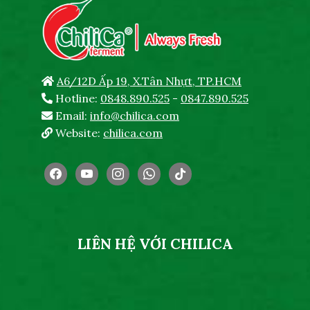
A6/12D Ấp 19, X.Tân Nhựt, TP.HCM
Hotline:
0848.890.525
-
0847.890.525
Email:
info@chilica.com
Website:
chilica.com
facebook
youtube
instagram
whatsapp
tiktok
LIÊN HỆ VỚI CHILICA