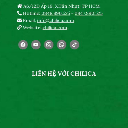
A6/12D Ấp 19, X.Tân Nhựt, TP.HCM
Hotline:
0848.890.525
-
0847.890.525
Email:
info@chilica.com
Website:
chilica.com
facebook
youtube
instagram
whatsapp
tiktok
LIÊN HỆ VỚI CHILICA