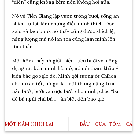
“điên” cũng không kém nên không hỏi nữa.
Nó về Tiền Giang lập vườn trồng bưởi, sống an
nhiên tự tại, làm những điều mình thích. Đọc
zalo và facebook nó thấy cũng được khích lệ,
năng lượng mà nó lan toả cũng làm mình lên
tinh thần.
Một hôm thấy nó giới thiệu rượu bưởi với công
dụng rất bén, mình hỏi nó, nó nói tham khảo ý
kiến bác google đó. Mình gởi tương ớt Chilica
cho nó ăn tết, nó gởi lại một thùng nặng trĩu,
nào bưởi, bưởi và rượu bưởi cho mình, chắc “bà
để bà ngửi chứ bà …” ăn biết đến bao giờ!
MỘT NĂM NHÌN LẠI
BẦU – CUA -TÔM – CÁ