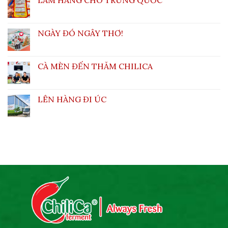
LÀM HÀNG CHO TRUNG QUỐC
NGÀY ĐÓ NGÂY THƠ!
CÀ MÈN ĐẾN THĂM CHILICA
LÊN HÀNG ĐI ÚC