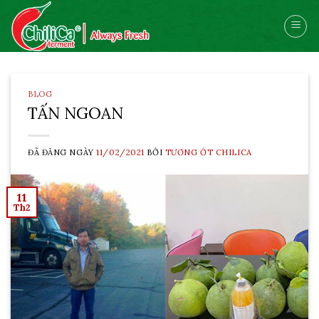
Skip
to
content
BLOG
TẤN NGOAN
ĐÃ ĐĂNG NGÀY
11/02/2021
BỞI
TƯƠNG ỚT CHILICA
11
Th2