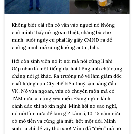
Không biết cái tên có vận vào người nó không
chứ mình thấy nó ngoan thiệt, chẳng bù cho
mình, suốt ngày cứ phải lấy giấy CMND ra để
chứng minh mà cũng không ai tin, hihi.
Hồi còn sinh viên nó ít nói mà nói cũng lí nhí.
Gặp nhau là một tiếng dạ, hai tiếng anh chứ cũng
chẳng nói gì khác. Ra trường nó về làm giám đốc
chất lượng của Cty chế biến thuỷ sản hàng đầu
VN. Nó vừa ngoan, vừa có chuyên môn mà có
TÂM nữa, ai cũng yêu mến. Đang ngon lành
cành đào thì nó xin nghỉ. Mình hỏi nó sao nghỉ,
nó nói làm nữa để làm gì? Làm 5, 10, 15 năm nữa
có mớ tiền và cũng già mất, hết một đời. Mình
sinh ra chỉ để vậy thôi sao! Mình đã “điên” mà nó