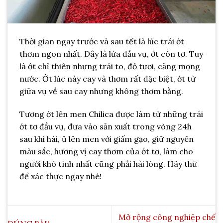
Thời gian ngay trước và sau tết là lúc trái ớt
thơm ngon nhất. Đây là lứa đầu vụ, ớt còn tơ. Tuy
là ớt chỉ thiên nhưng trái to, đỏ tươi, căng mọng
nước. Ớt lúc này cay và thơm rất đặc biệt, ớt từ
giữa vụ về sau cay nhưng không thơm bằng.
Tương ớt lên men Chilica được làm từ những trái
ớt tơ đầu vụ, đưa vào sản xuất trong vòng 24h
sau khi hái, ủ lên men với giấm gạo, giữ nguyên
màu sắc, hương vị cay thơm của ớt tơ, làm cho
người khó tính nhất cũng phải hài lòng. Hãy thử
để xác thực ngay nhé!
Mở rộng công nghiệp chế