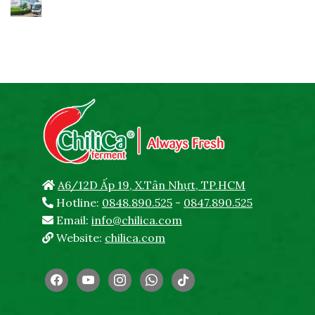
A6/12D Ấp 19, X.Tân Nhựt, TP.HCM
Hotline:
0848.890.525
-
0847.890.525
Email:
info@chilica.com
Website:
chilica.com
facebook
youtube
instagram
whatsapp
tiktok