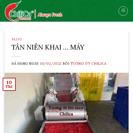
Skip
to
content
BLOG
TÂN NIÊN KHAI … MÁY
ĐÃ ĐĂNG NGÀY
10/02/2022
BỞI
TƯƠNG ỚT CHILICA
10
Th2