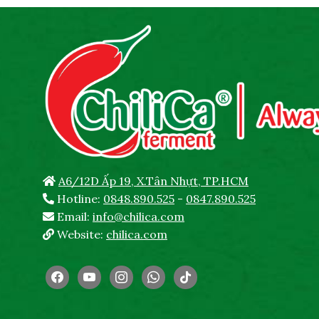
A6/12D Ấp 19, X.Tân Nhựt, TP.HCM
Hotline:
0848.890.525
-
0847.890.525
Email:
info@chilica.com
Website:
chilica.com
facebook
youtube
instagram
whatsapp
tiktok