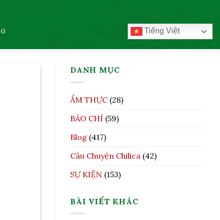
Tiếng Việt
OG
DANH MỤC
ẨM THỰC
(28)
BÁO CHÍ
(59)
Blog
(417)
Câu Chuyện Chilica
(42)
SỰ KIỆN
(153)
BÀI VIẾT KHÁC