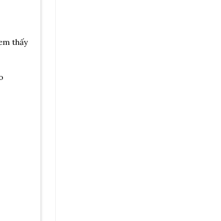
 em thấy
o