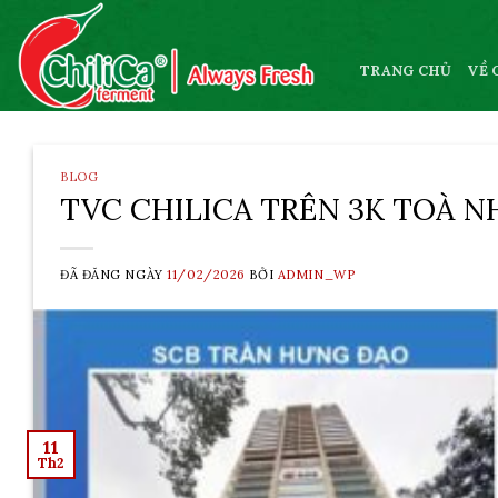
Skip
to
content
TRANG CHỦ
VỀ 
BLOG
TVC CHILICA TRÊN 3K TOÀ N
ĐÃ ĐĂNG NGÀY
11/02/2026
BỞI
ADMIN_WP
11
Th2