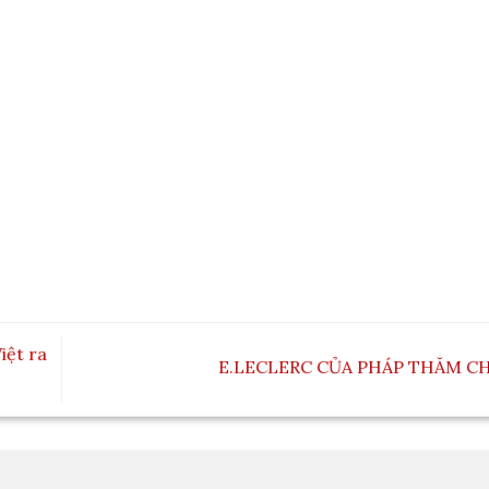
iệt ra
E.LECLERC CỦA PHÁP THĂM C