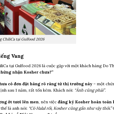
g ChiliCa tại Gulfood 2026
iếng Vang
iCa tại Gulfood 2026 là cuộc gặp với một khách hàng Do Th
 chứng nhận Kosher chưa?”
hưa có đơn đặt hàng rõ ràng từ thị trường này
– một chứ
ịnh sau 1 năm, rất tốn kém. Khách nói:
“Ảnh cũng phải”
.
ơng ớt tươi lên men
, nên việc
đăng ký Kosher hoàn toàn 
, thế là anh nói:
“Có Halal rồi, Kosher cũng gần như vậy thôi.”