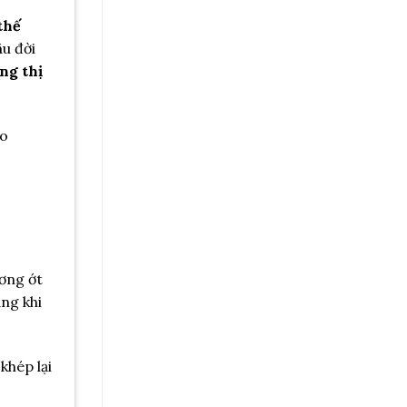
thế
âu đời
ng thị
eo
.
ương ớt
ng khi
khép lại