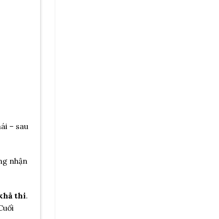
ái – sau
ng nhận
khả thi
.
Cuối