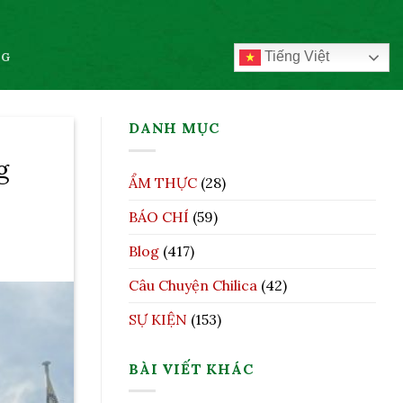
Tiếng Việt
OG
DANH MỤC
g
ẨM THỰC
(28)
BÁO CHÍ
(59)
Blog
(417)
Câu Chuyện Chilica
(42)
SỰ KIỆN
(153)
BÀI VIẾT KHÁC