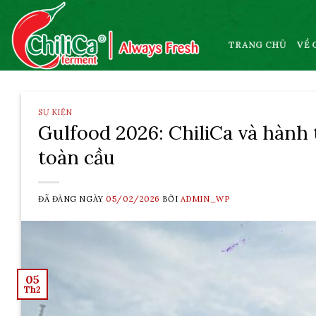
Skip
to
content
TRANG CHỦ
VỀ 
SỰ KIỆN
Gulfood 2026: ChiliCa và hành 
toàn cầu
ĐÃ ĐĂNG NGÀY
05/02/2026
BỞI
ADMIN_WP
05
Th2