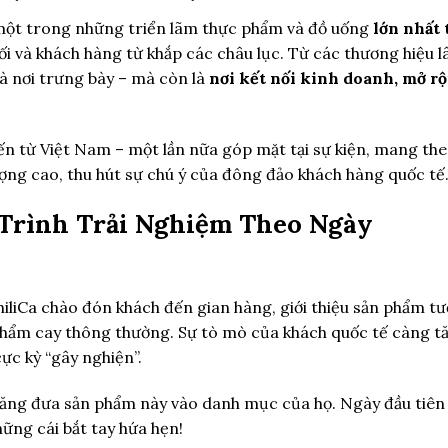
à một trong những triển lãm thực phẩm và đồ uống
lớn nhất 
i và khách hàng từ khắp các châu lục. Từ các thương hiệu l
à nơi trưng bày – mà còn là
nơi kết nối kinh doanh, mở rộ
ến từ Việt Nam – một lần nữa góp mặt tại sự kiện, mang th
lượng cao, thu hút sự chú ý của đông đảo khách hàng quốc tế
 Trình Trải Nghiệm Theo Ngày
hiliCa chào đón khách đến gian hàng, giới thiệu sản phẩm t
phẩm cay thông thường. Sự tò mò của khách quốc tế càng tă
ực kỳ “gây nghiện”.
 năng đưa sản phẩm này vào danh mục của họ. Ngày đầu tiên 
ững cái bắt tay hứa hẹn!