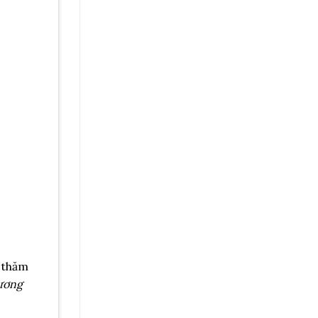
 thăm
hương