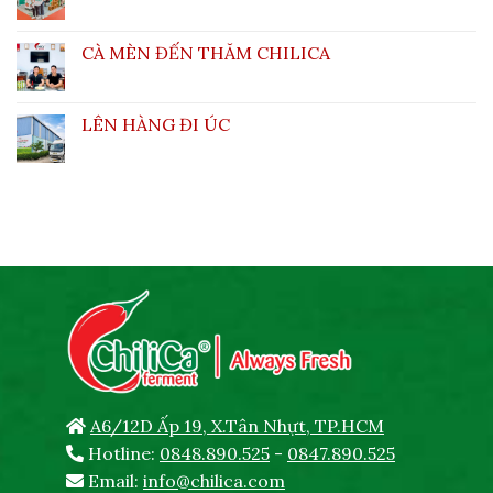
CÀ MÈN ĐẾN THĂM CHILICA
LÊN HÀNG ĐI ÚC
A6/12D Ấp 19, X.Tân Nhựt, TP.HCM
Hotline:
0848.890.525
-
0847.890.525
Email:
info@chilica.com