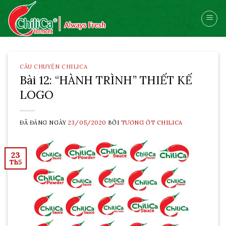
Skip
to
content
CÂU CHUYỆN CHILICA
Bài 12: “HÀNH TRÌNH” THIẾT KẾ
LOGO
ĐÃ ĐĂNG NGÀY
23/05/2020
BỞI
TƯƠNG ỚT CHILICA
23
Th5