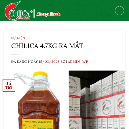
Skip
to
content
SỰ KIỆN
CHILICA 4.7KG RA MẮT
ĐÃ ĐĂNG NGÀY
15/03/2023
BỞI
ADMIN_WP
15
Th3