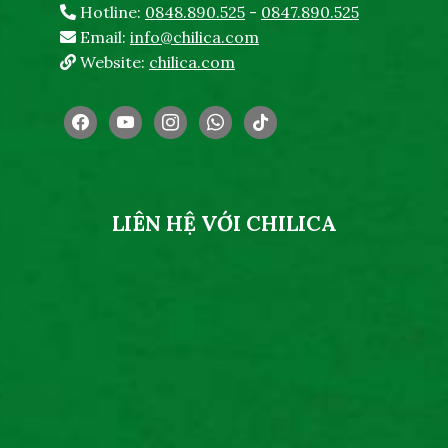
Hotline:
0848.890.525
-
0847.890.525
Email:
info@chilica.com
Website:
chilica.com
facebook
youtube
instagram
whatsapp
tiktok
LIÊN HỆ VỚI CHILICA