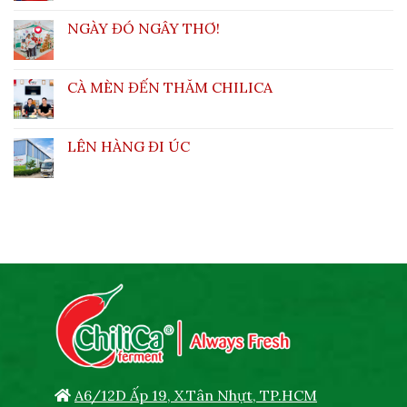
NGÀY ĐÓ NGÂY THƠ!
CÀ MÈN ĐẾN THĂM CHILICA
LÊN HÀNG ĐI ÚC
A6/12D Ấp 19, X.Tân Nhựt, TP.HCM