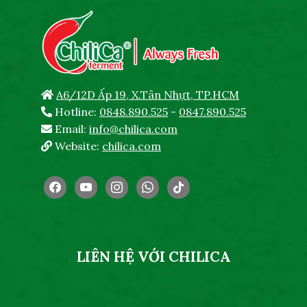
A6/12D Ấp 19, X.Tân Nhựt, TP.HCM
Hotline:
0848.890.525
-
0847.890.525
Email:
info@chilica.com
Website:
chilica.com
facebook
youtube
instagram
whatsapp
tiktok
LIÊN HỆ VỚI CHILICA