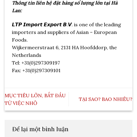
Thông tin liên hệ đặt hàng số lượng lớn tại Hà
Lan:
𝙇𝙏𝙋 𝙄𝙢𝙥𝙤𝙧𝙩 𝙀𝙭𝙥𝙤𝙧𝙩 𝘽.𝙑. is one of the leading
importers and suppliers of Asian – European
Foods.
Wijkermeerstraat 6, 2131 HA Hoofddorp, the
Netherlands
Tel: +31(0)297309197
Fax: +31(0)297309101
MỤC TIÊU LỚN, BẮT ĐẦU
TẠI SAO? BAO NHIÊU?
TỪ VIỆC NHỎ
Để lại một bình luận