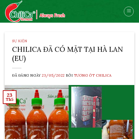
Skip
to
content
SỰ KIỆN
CHILICA ĐÃ CÓ MẶT TẠI HÀ LAN
(EU)
ĐÃ ĐĂNG NGÀY
23/05/2022
BỞI
TƯƠNG ỚT CHILICA
23
Th5