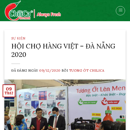
Skip
to
content
SỰ KIỆN
HỘI CHỢ HÀNG VIỆT – ĐÀ NẴNG
2020
ĐÃ ĐĂNG NGÀY
09/12/2020
BỞI
TƯƠNG ỚT CHILICA
09
Th12