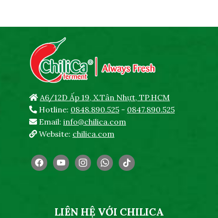
A6/12D Ấp 19, X.Tân Nhựt, TP.HCM
Hotline:
0848.890.525
-
0847.890.525
Email:
info@chilica.com
Website:
chilica.com
facebook
youtube
instagram
whatsapp
tiktok
LIÊN HỆ VỚI CHILICA