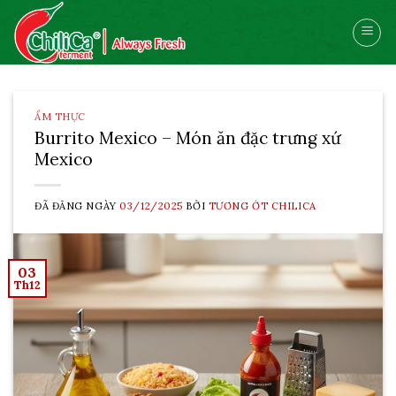
Skip
to
content
ẨM THỰC
Burrito Mexico – Món ăn đặc trưng xứ
Mexico
ĐÃ ĐĂNG NGÀY
03/12/2025
BỞI
TƯƠNG ỚT CHILICA
03
Th12