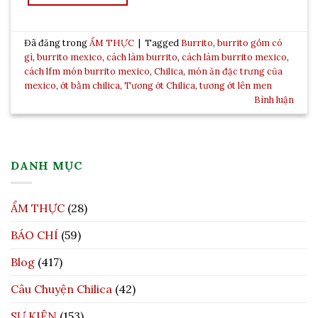
Đã đăng trong
ẨM THỰC
|
Tagged
Burrito
,
burrito gồm có
gì
,
burrito mexico
,
cách làm burrito
,
cách làm burrito mexico
,
cách lfm món burrito mexico
,
Chilica
,
món ăn đặc trưng của
mexico
,
ớt bằm chilica
,
Tương ớt Chilica
,
tương ớt lên men
Bình luận
DANH MỤC
ẨM THỰC
(28)
BÁO CHÍ
(59)
Blog
(417)
Câu Chuyện Chilica
(42)
SỰ KIỆN
(153)