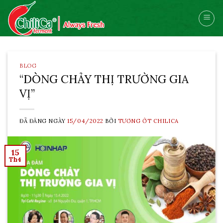
Skip
to
content
BLOG
“DÒNG CHẢY THỊ TRƯỜNG GIA
VỊ”
ĐÃ ĐĂNG NGÀY
15/04/2022
BỞI
TƯƠNG ỚT CHILICA
15
Th4