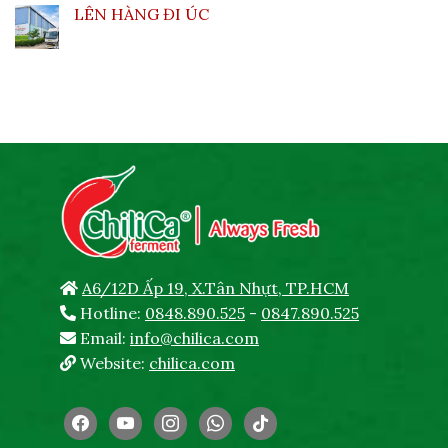
LÊN HÀNG ĐI ÚC
A6/12D Ấp 19, X.Tân Nhựt, TP.HCM
Hotline:
0848.890.525
-
0847.890.525
Email:
info@chilica.com
Website:
chilica.com
facebook
youtube
instagram
whatsapp
tiktok