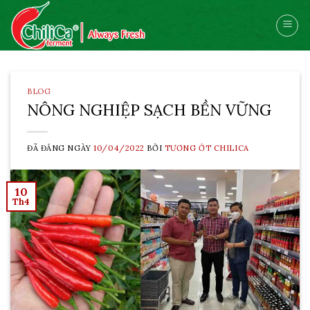
Skip
to
content
BLOG
NÔNG NGHIỆP SẠCH BỀN VỮNG
ĐÃ ĐĂNG NGÀY
10/04/2022
BỞI
TƯƠNG ỚT CHILICA
10
Th4