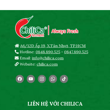
A6/12D Ấp 19, X.Tân Nhựt, TP.HCM
Hotline:
0848.890.525
-
0847.890.525
Email:
info@chilica.com
Website:
chilica.com
facebook
youtube
instagram
whatsapp
tiktok
LIÊN HỆ VỚI CHILICA