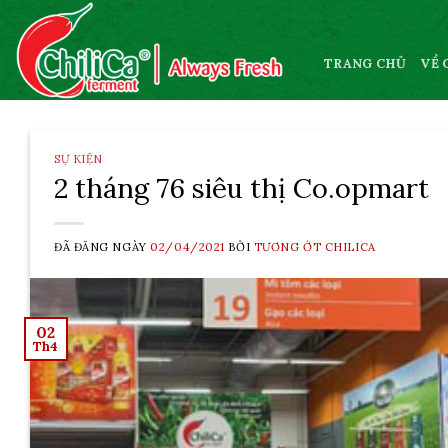
Skip
to
content
TRANG CHỦ
VỀ 
SỰ KIỆN
2 tháng 76 siêu thị Co.opmart
ĐÃ ĐĂNG NGÀY
02/04/2021
BỞI
TƯƠNG ỚT CHILICA
02
Th4