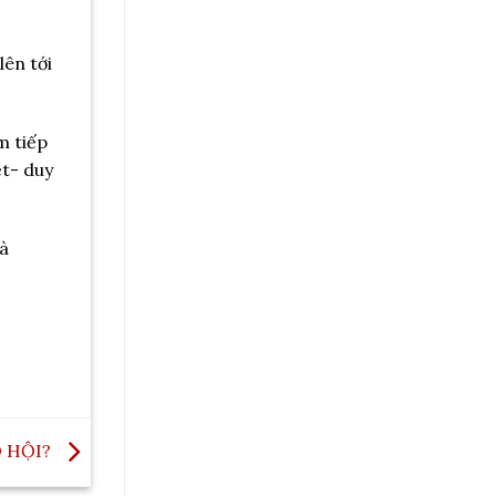
lên tới
m tiếp
ệt- duy
và
 HỘI?