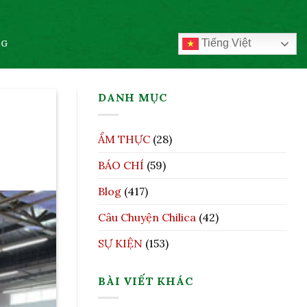
Tiếng Việt
OG
DANH MỤC
ẨM THỰC
(28)
BÁO CHÍ
(59)
Blog
(417)
Câu Chuyện Chilica
(42)
SỰ KIỆN
(153)
BÀI VIẾT KHÁC