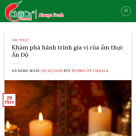
Skip
to
content
ẨM THỰC
Khám phá hành trình gia vị của ẩm thực
Ấn Độ
ĐÃ ĐĂNG NGÀY
29/10/2025
BỞI
TƯƠNG ỚT CHILICA
29
Th10