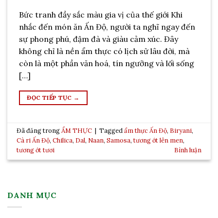
Bức tranh đầy sắc màu gia vị của thế giới Khi
nhắc đến món ăn Ấn Độ, người ta nghĩ ngay đến
sự phong phú, đậm đà và giàu cảm xúc. Đây
không chỉ là nền ẩm thực có lịch sử lâu đời, mà
còn là một phần văn hoá, tín ngưỡng và lối sống
[…]
ĐỌC TIẾP TỤC
→
Đã đăng trong
ẨM THỰC
|
Tagged
ẩm thực Ấn Độ
,
Biryani
,
Cà ri Ấn Độ
,
Chilica
,
Dal
,
Naan
,
Samosa
,
tương ớt lên men
,
tương ớt tươi
Bình luận
DANH MỤC