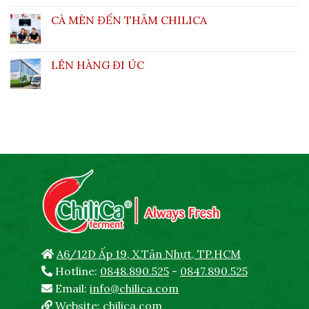
CÀ MÈN ĐẾN THĂM CHILICA
LÊN HÀNG ĐI ÚC
A6/12D Ấp 19, X.Tân Nhựt, TP.HCM
Hotline:
0848.890.525
-
0847.890.525
Email:
info@chilica.com
Website:
chilica.com