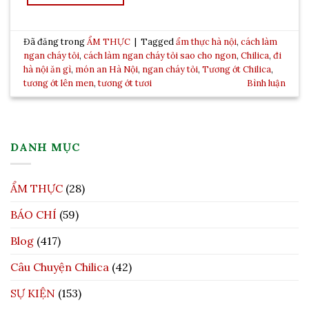
Đã đăng trong
ẨM THỰC
|
Tagged
ẩm thực hà nội
,
cách làm
ngan cháy tỏi
,
cách làm ngan cháy tỏi sao cho ngon
,
Chilica
,
đi
hà nội ăn gì
,
món an Hà Nội
,
ngan cháy tỏi
,
Tương ớt Chilica
,
tương ớt lên men
,
tương ớt tươi
Bình luận
DANH MỤC
ẨM THỰC
(28)
BÁO CHÍ
(59)
Blog
(417)
Câu Chuyện Chilica
(42)
SỰ KIỆN
(153)