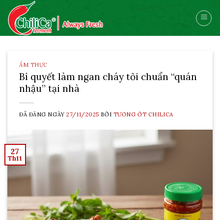
Skip
to
content
ẨM THỰC
Bí quyết làm ngan cháy tỏi chuẩn “quán
nhậu” tại nhà
ĐÃ ĐĂNG NGÀY
27/11/2025
BỞI
TƯƠNG ỚT CHILICA
27
Th11