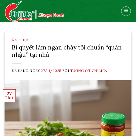
Skip
to
content
ẨM THỰC
Bí quyết làm ngan cháy tỏi chuẩn “quán
nhậu” tại nhà
ĐÃ ĐĂNG NGÀY
27/11/2025
BỞI
TƯƠNG ỚT CHILICA
27
Th11