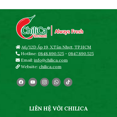
A6/12D Ấp 19, X.Tân Nhựt, TP.HCM
Hotline:
0848.890.525
-
0847.890.525
Email:
info@chilica.com
Website:
chilica.com
facebook
youtube
instagram
whatsapp
tiktok
LIÊN HỆ VỚI CHILICA