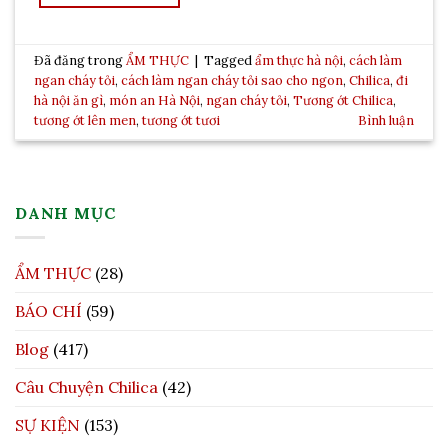
Đã đăng trong
ẨM THỰC
|
Tagged
ẩm thực hà nội
,
cách làm
ngan cháy tỏi
,
cách làm ngan cháy tỏi sao cho ngon
,
Chilica
,
đi
hà nội ăn gì
,
món an Hà Nội
,
ngan cháy tỏi
,
Tương ớt Chilica
,
tương ớt lên men
,
tương ớt tươi
Bình luận
DANH MỤC
ẨM THỰC
(28)
BÁO CHÍ
(59)
Blog
(417)
Câu Chuyện Chilica
(42)
SỰ KIỆN
(153)