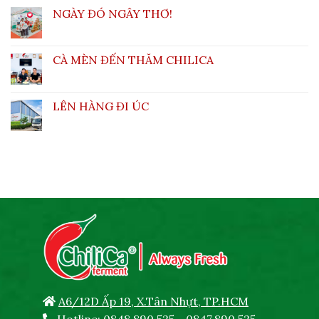
NGÀY ĐÓ NGÂY THƠ!
CÀ MÈN ĐẾN THĂM CHILICA
LÊN HÀNG ĐI ÚC
A6/12D Ấp 19, X.Tân Nhựt, TP.HCM
Hotline:
0848.890.525
-
0847.890.525