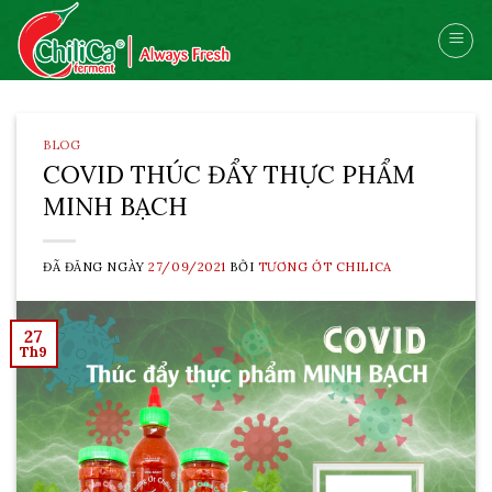
Skip
to
content
BLOG
COVID THÚC ĐẨY THỰC PHẨM
MINH BẠCH
ĐÃ ĐĂNG NGÀY
27/09/2021
BỞI
TƯƠNG ỚT CHILICA
27
Th9