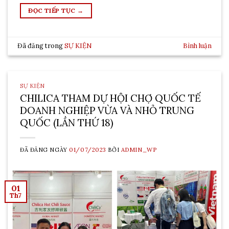
ĐỌC TIẾP TỤC
→
Đã đăng trong
SỰ KIỆN
Bình luận
SỰ KIỆN
CHILICA THAM DỰ HỘI CHỢ QUỐC TẾ
DOANH NGHIỆP VỪA VÀ NHỎ TRUNG
QUỐC (LẦN THỨ 18)
ĐÃ ĐĂNG NGÀY
01/07/2023
BỞI
ADMIN_WP
01
Th7