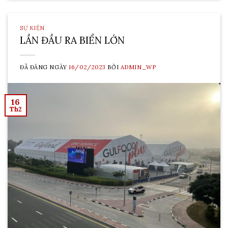
SỰ KIỆN
LẦN ĐẦU RA BIỂN LỚN
ĐÃ ĐĂNG NGÀY
16/02/2023
BỞI
ADMIN_WP
16
Th2