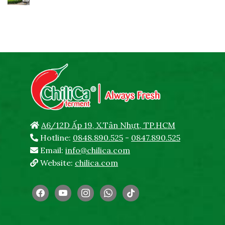
A6/12D Ấp 19, X.Tân Nhựt, TP.HCM
Hotline:
0848.890.525
-
0847.890.525
Email:
info@chilica.com
Website:
chilica.com
facebook
youtube
instagram
whatsapp
tiktok