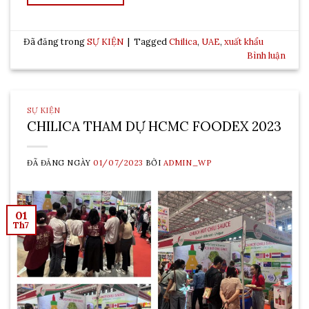
Đã đăng trong
SỰ KIỆN
|
Tagged
Chilica
,
UAE
,
xuất khẩu
Bình luận
SỰ KIỆN
CHILICA THAM DỰ HCMC FOODEX 2023
ĐÃ ĐĂNG NGÀY
01/07/2023
BỞI
ADMIN_WP
01
Th7