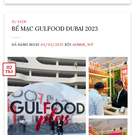
SỰ KIỆN
BẾ MẠC GULFOOD DUBAI 2023
ĐÃ ĐĂNG NGÀY
02/03/2023
BỞI
ADMIN_WP
02
Th3