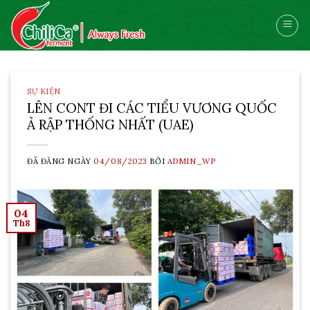
Skip
to
content
SỰ KIỆN
LÊN CONT ĐI CÁC TIỂU VƯƠNG QUỐC
Ả RẬP THỐNG NHẤT (UAE)
ĐÃ ĐĂNG NGÀY
04/08/2023
BỞI
ADMIN_WP
04
Th8