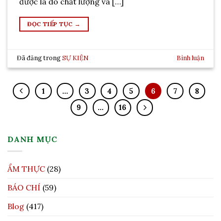
được là do chất lượng và […]
ĐỌC TIẾP TỤC
→
Đã đăng trong
SỰ KIỆN
Bình luận
1
…
3
4
5
6
7
8
9
…
16
DANH MỤC
ẨM THỰC
(28)
BÁO CHÍ
(59)
Blog
(417)