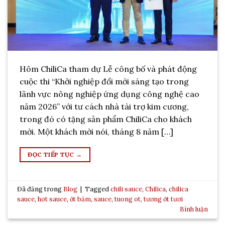
Hôm ChiliCa tham dự Lễ công bố và phát động
cuộc thi “Khởi nghiệp đổi mới sáng tạo trong
lãnh vực nông nghiệp ứng dụng công nghệ cao
năm 2026” với tư cách nhà tài trợ kim cương,
trong đó có tặng sản phẩm ChiliCa cho khách
mời. Một khách mời nói, tháng 8 năm […]
ĐỌC TIẾP TỤC
→
Đã đăng trong
Blog
|
Tagged
chili sauce
,
Chilica
,
chilica
sauce
,
hot sauce
,
ớt băm
,
sauce
,
tuong ot
,
tương ớt tươi
Bình luận