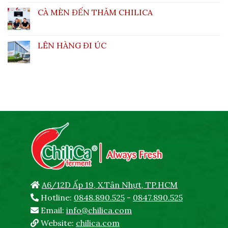
CÀ MÈN ĐẾN THĂM CHILICA
LÊN HÀNG ĐI ÚC
A6/12D Ấp 19, X.Tân Nhựt, TP.HCM
Hotline:
0848.890.525
-
0847.890.525
Email:
info@chilica.com
Website:
chilica.com