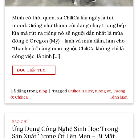
Mình có thói quen, xa ChiliCa lâu ngày là tụt
mood. Giống như thanh củi đang cháy trong bếp
lữa mà rút ra riêng nó sẽ nguội dần nhất là mùa
đông ở Oregon (Mỹ) – lạnh và mưa dầm, làm cho
“thanh củi” càng mau nguội. ChiliCa không chỉ là
công việc, là tình […]
ĐỌC TIẾP TỤC
→
Đã đăng trong
Blog
|
Tagged
Chilica
,
sauce
,
tuong ot
,
Tương
ớt Chilica
Bình luận
BÁO CHÍ
Ứng Dụng Công Nghệ Sinh Học Trong
Sản Xuất Tương Ớt Lên Men – Bí Mật