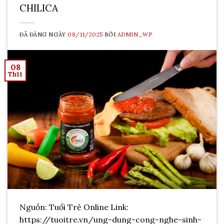
CHILICA
ĐÃ ĐĂNG NGÀY
08/11/2025
BỞI
ADMIN_WP
08
Th11
Nguồn: Tuổi Trẻ Online Link:
https://tuoitre.vn/ung-dung-cong-nghe-sinh-