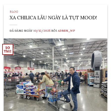
BLOG
XA CHILICA LÂU NGÀY LÀ TỤT MOOD!
ĐÃ ĐĂNG NGÀY
10/12/2025
BỞI
ADMIN_WP
10
Th12