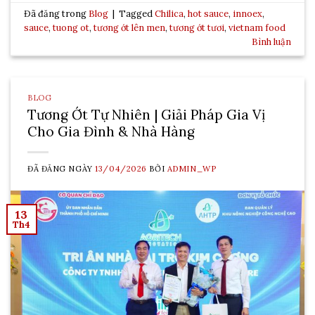
Đã đăng trong
Blog
|
Tagged
Chilica
,
hot sauce
,
innoex
,
sauce
,
tuong ot
,
tương ớt lên men
,
tương ớt tươi
,
vietnam food
Bình luận
BLOG
Tương Ớt Tự Nhiên | Giải Pháp Gia Vị
Cho Gia Đình & Nhà Hàng
ĐÃ ĐĂNG NGÀY
13/04/2026
BỞI
ADMIN_WP
13
Th4