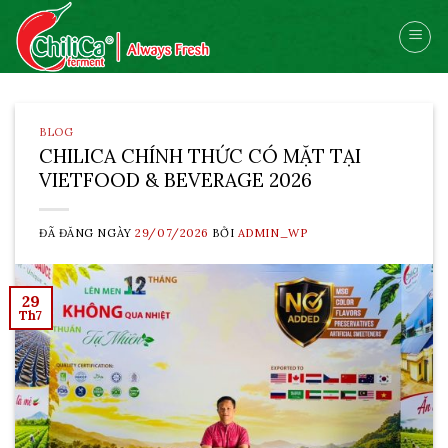
Skip
to
content
BLOG
CHILICA CHÍNH THỨC CÓ MẶT TẠI
VIETFOOD & BEVERAGE 2026
ĐÃ ĐĂNG NGÀY
29/07/2026
BỞI
ADMIN_WP
29
Th7