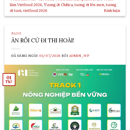
lãm Vietfood 2026
,
Tương ớt Chilica
,
tương ớt lên men
,
tương
ớt tươi
,
vietfood 2026
Bình luận
BLOG
ĂN RỒI CỨ ĐI THI HOÀI!
ĐÃ ĐĂNG NGÀY
01/07/2026
BỞI
ADMIN_WP
01
Th7