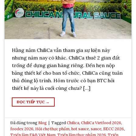
Hằng năm ChiliCa vẫn tham gia sự kiện này
nhưng năm nay có khác. ChiliCa thuê 2 gian đất
trống để dựng gian hàng riêng. Đến hẹn nộp
bảng thiết kế cho ban tổ chức, ChiliCa cũng tuân
thủ đúng lộ trình. Hôm trước có bạn BTC hỏi
thiết kế này là cuối cùng chưa? […]
ĐỌC TIẾP TỤC
→
Đã đăng trong
Blog
|
Tagged
Chilica
,
ChiliCa Vietfood 2026
,
foodex 2026
,
Hội chợ thực phẩm
,
hot sauce
,
sauce
,
SECC 2026
,
Triển lãm F&B Việt Nam
,
Triển lãm thực phẩm 2026
,
Triển