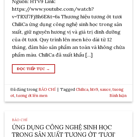
Nguồn: HTV9 Link:
https://www.youtube.com/watch?
v=TRXf7FjBh6E&t=6s Thương hiệu tương ớt tươi
ChiliCa ứng dụng công nghệ sinh học trong sản
xuất, giữ nguyên hương vị và giá trị dinh dưỡng
của ớt tươi. Quy trình lên men kéo dài từ 12
tháng, đảm bảo sản phẩm an toàn và không chứa
phẩm màu. ChiliCa đã xuất khẩu […]
ĐỌC TIẾP TỤC
→
Đã đăng trong
BÁO CHÍ
|
Tagged
Chilica
,
htv9
,
sauce
,
tuong
ot
,
tương ớt lên men
Bình luận
BÁO CHÍ
ỨNG DỤNG CÔNG NGHỆ SINH HỌC
TRONG SẢN XUẤT TƯƠNG ỚT ‘TƯƠI’