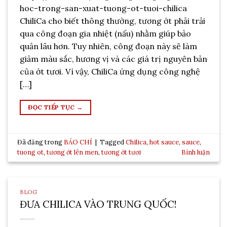
hoc-trong-san-xuat-tuong-ot-tuoi-chilica
ChiliCa cho biết thông thường, tương ớt phải trải
qua công đoạn gia nhiệt (nấu) nhằm giúp bảo
quản lâu hơn. Tuy nhiên, công đoạn này sẽ làm
giảm màu sắc, hương vị và các giá trị nguyên bản
của ớt tươi. Vì vậy, ChiliCa ứng dụng công nghệ
[…]
ĐỌC TIẾP TỤC
→
Đã đăng trong
BÁO CHÍ
|
Tagged
Chilica
,
hot sauce
,
sauce
,
tuong ot
,
tương ớt lên men
,
tương ớt tươi
Bình luận
BLOG
ĐƯA CHILICA VÀO TRUNG QUỐC!