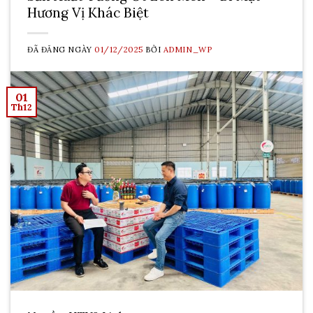
Hương Vị Khác Biệt
ĐÃ ĐĂNG NGÀY
01/12/2025
BỞI
ADMIN_WP
01
Th12