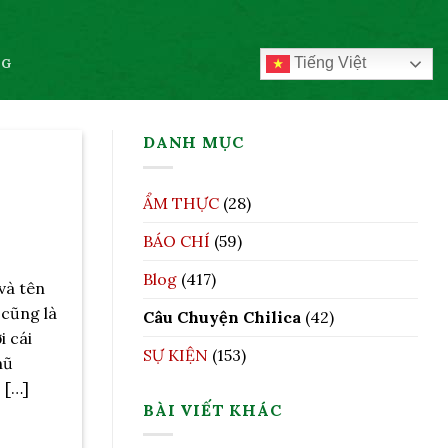
Tiếng Việt
OG
DANH MỤC
ẨM THỰC
(28)
BÁO CHÍ
(59)
Blog
(417)
và tên
 cũng là
Câu Chuyện Chilica
(42)
i cái
SỰ KIỆN
(153)
hũ
 […]
BÀI VIẾT KHÁC