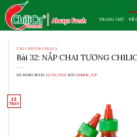
Skip
to
content
TRANG CHỦ
VỀ 
CÂU CHUYỆN CHILICA
Bài 32: NẮP CHAI TƯƠNG CHILI
ĐÃ ĐĂNG NGÀY
13/10/2022
BỞI
ADMIN_WP
13
Th10