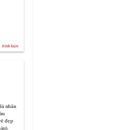
Bình luận
 là nhãn
màu
vẻ đẹp
àu).