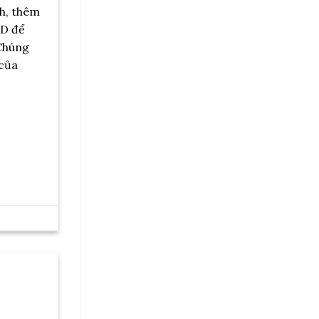
nh, thêm
3D để
 Chúng
 của