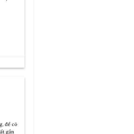
g, để có
mất gần