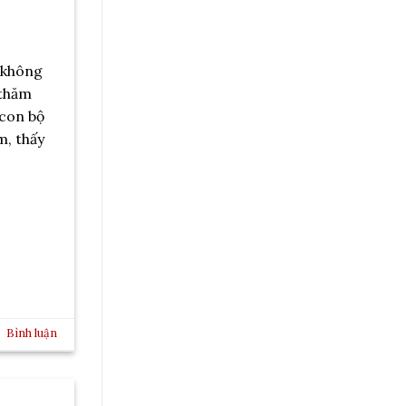
l không
 thăm
 con bộ
m, thấy
Bình luận