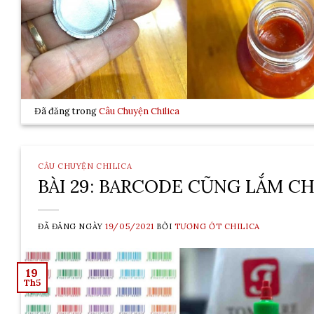
Đã đăng trong
Câu Chuyện Chilica
CÂU CHUYỆN CHILICA
BÀI 29: BARCODE CŨNG LẮM C
ĐÃ ĐĂNG NGÀY
19/05/2021
BỞI
TƯƠNG ỚT CHILICA
19
Th5