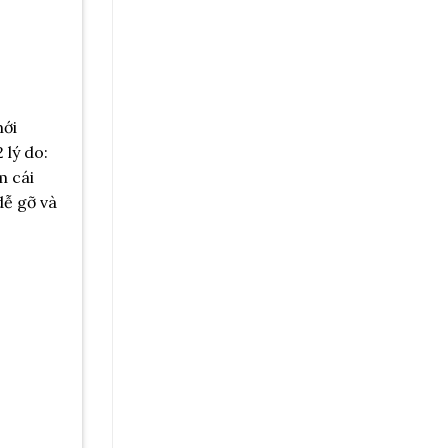
mới
 lý do:
m cái
dễ gỡ và