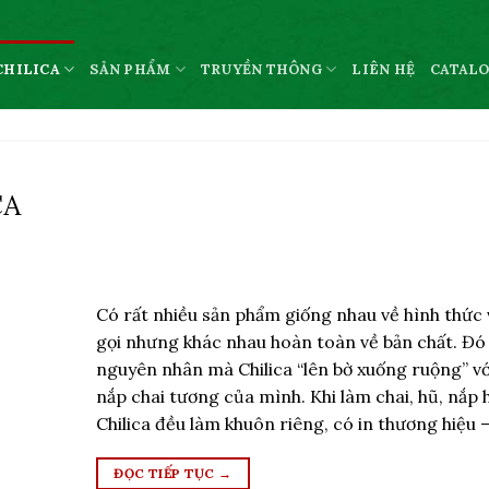
CHILICA
SẢN PHẨM
TRUYỀN THÔNG
LIÊN HỆ
CATAL
CA
Có rất nhiều sản phẩm giống nhau về hình thức 
gọi nhưng khác nhau hoàn toàn về bản chất. Đó
nguyên nhân mà Chilica “lên bờ xuống ruộng” vớ
nắp chai tương của mình. Khi làm chai, hũ, nắp 
Chilica đều làm khuôn riêng, có in thương hiệu –
ĐỌC TIẾP TỤC
→