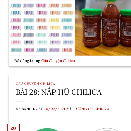
Đã đăng trong
Câu Chuyện Chilica
CÂU CHUYỆN CHILICA
BÀI 28: NẮP HŨ CHILICA
ĐÃ ĐĂNG NGÀY
20/02/2021
BỞI
TƯƠNG ỚT CHILICA
20