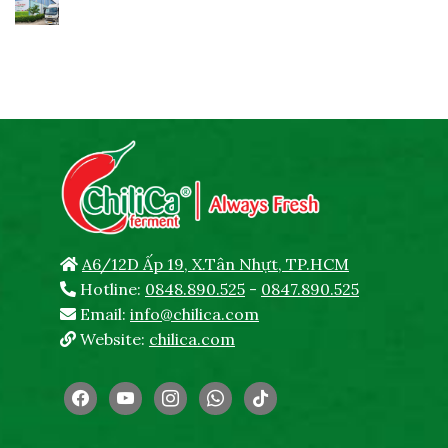
A6/12D Ấp 19, X.Tân Nhựt, TP.HCM
Hotline:
0848.890.525
-
0847.890.525
Email:
info@chilica.com
Website:
chilica.com
facebook
youtube
instagram
whatsapp
tiktok