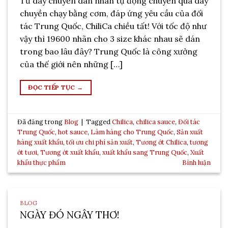
Từ dây chuyền dán nhãn tự động chuyển qua dây
chuyền chạy bằng cơm, đáp ứng yêu cầu của đối
tác Trung Quốc, ChiliCa chiều tất! Với tốc độ như
vậy thì 19600 nhãn cho 3 size khác nhau sẽ dán
trong bao lâu đây? Trung Quốc là công xưởng
của thế giới nên những […]
ĐỌC TIẾP TỤC
→
Đã đăng trong
Blog
|
Tagged
Chilica
,
chilica sauce
,
Đối tác
Trung Quốc
,
hot sauce
,
Làm hàng cho Trung Quốc
,
Sản xuất
hàng xuất khẩu
,
tối ưu chi phí sản xuất
,
Tương ớt Chilica
,
tương
ớt tươi
,
Tương ớt xuất khẩu
,
xuất khẩu sang Trung Quốc
,
Xuất
khẩu thực phẩm
Bình luận
BLOG
NGÀY ĐÓ NGÂY THƠ!