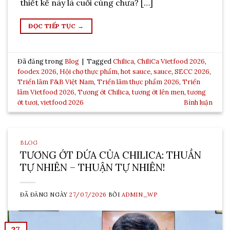
thiết kế này là cuối cùng chưa? […]
ĐỌC TIẾP TỤC
→
Đã đăng trong
Blog
|
Tagged
Chilica
,
ChiliCa Vietfood 2026
,
foodex 2026
,
Hội chợ thực phẩm
,
hot sauce
,
sauce
,
SECC 2026
,
Triển lãm F&B Việt Nam
,
Triển lãm thực phẩm 2026
,
Triển
lãm Vietfood 2026
,
Tương ớt Chilica
,
tương ớt lên men
,
tương
ớt tươi
,
vietfood 2026
Bình luận
BLOG
TƯƠNG ỚT DỨA CỦA CHILICA: THUẦN
TỰ NHIÊN – THUẬN TỰ NHIÊN!
ĐÃ ĐĂNG NGÀY
27/07/2026
BỞI
ADMIN_WP
27