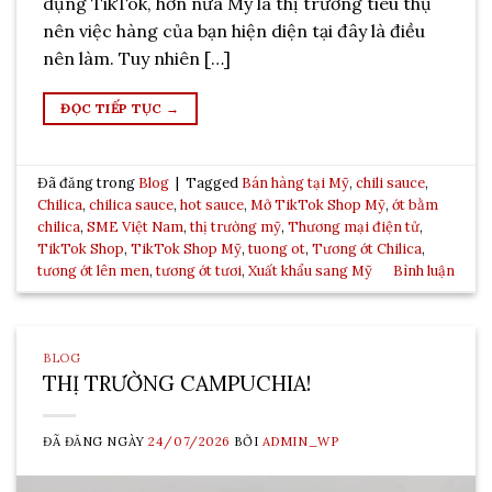
dụng TikTok, hơn nữa Mỹ là thị trường tiêu thụ
nên việc hàng của bạn hiện diện tại đây là điều
nên làm. Tuy nhiên […]
ĐỌC TIẾP TỤC
→
Đã đăng trong
Blog
|
Tagged
Bán hàng tại Mỹ
,
chili sauce
,
Chilica
,
chilica sauce
,
hot sauce
,
Mở TikTok Shop Mỹ
,
ớt bằm
chilica
,
SME Việt Nam
,
thị trường mỹ
,
Thương mại điện tử
,
TikTok Shop
,
TikTok Shop Mỹ
,
tuong ot
,
Tương ớt Chilica
,
tương ớt lên men
,
tương ớt tươi
,
Xuất khẩu sang Mỹ
Bình luận
BLOG
THỊ TRƯỜNG CAMPUCHIA!
ĐÃ ĐĂNG NGÀY
24/07/2026
BỞI
ADMIN_WP