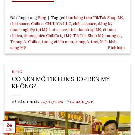
Đã đăng trong
Blog
|
Tagged
bán hàng trên TikTok Shop Mỹ
,
chili sauce
,
Chilica
,
CHILICA LLC
,
chilica sauce
,
đăng ký
doanh nghiệp tại Mỹ
,
hot sauce
,
kinh doanh tại Mỹ
,
ớt bằm
chilica
,
thương hiệu ChiliCa tại Mỹ
,
TikTok Shop Mỹ
,
tuong ot
,
Tương ớt Chilica
,
tương ớt lên men
,
tương ớt tươi
,
Xuất khẩu
sang Mỹ
Bình luận
BLOG
CÓ NÊN MỞ TIKTOK SHOP BÊN MỸ
KHÔNG?
ĐÃ ĐĂNG NGÀY
24/07/2026
BỞI
ADMIN_WP
24
Th7