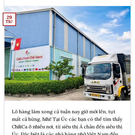
29
Th7
Lô hàng làm xong cả tuần nay giờ mới lên, tụt
mất cả hứng, hihi! Tại Úc các bạn có thể tìm thấy
ChiliCa ở nhiều nơi, từ siêu thị Á châu đến siêu thị
Úc. Đặc biệt là các nhà hàng phở Việt Nam đều