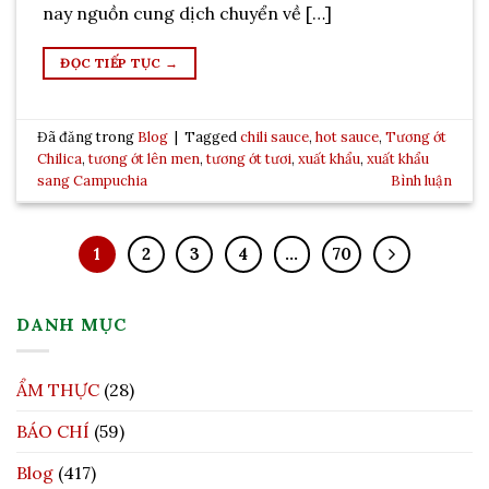
nay nguồn cung dịch chuyển về […]
ĐỌC TIẾP TỤC
→
Đã đăng trong
Blog
|
Tagged
chili sauce
,
hot sauce
,
Tương ớt
Chilica
,
tương ớt lên men
,
tương ớt tươi
,
xuất khẩu
,
xuất khẩu
sang Campuchia
Bình luận
1
2
3
4
…
70
DANH MỤC
ẨM THỰC
(28)
BÁO CHÍ
(59)
Blog
(417)