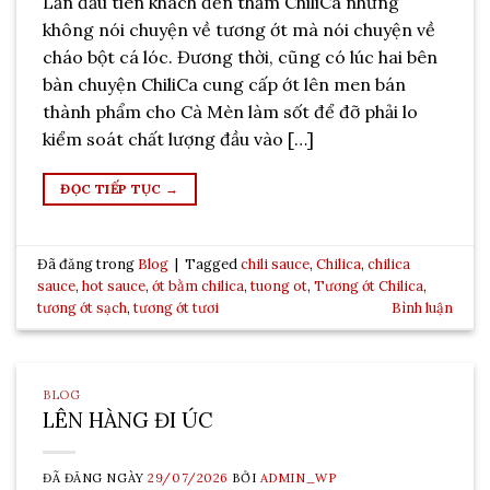
Lần đầu tiên khách đến thăm ChiliCa nhưng
không nói chuyện về tương ớt mà nói chuyện về
cháo bột cá lóc. Đương thời, cũng có lúc hai bên
bàn chuyện ChiliCa cung cấp ớt lên men bán
thành phẩm cho Cà Mèn làm sốt để đỡ phải lo
kiểm soát chất lượng đầu vào […]
ĐỌC TIẾP TỤC
→
Đã đăng trong
Blog
|
Tagged
chili sauce
,
Chilica
,
chilica
sauce
,
hot sauce
,
ớt bằm chilica
,
tuong ot
,
Tương ớt Chilica
,
tương ớt sạch
,
tương ớt tươi
Bình luận
BLOG
LÊN HÀNG ĐI ÚC
ĐÃ ĐĂNG NGÀY
29/07/2026
BỞI
ADMIN_WP