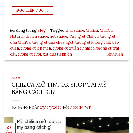
ĐỌC TIẾP TỤC
→
Đã đăng trong
Blog
|
Tagged
chili sauce
,
Chilica
,
ChiliCa
Natural
,
chilica sauce
,
hot sauce
,
Tương ớt Chilica
,
tương ớt
dứa ChiliCa
,
tương ớt dứa chua ngọt
,
tương ớt không chất bảo
quản
,
tương ớt lên men
,
tương ớt thuần tự nhiên
,
tương ớt trái
cây
,
tương ớt tươi
,
xốt dứa tự nhiên
Bình luận
BLOG
CHILICA MỞ TIKTOK SHOP TẠI MỸ
BẰNG CÁCH GÌ?
ĐÃ ĐĂNG NGÀY
27/07/2026
BỞI
ADMIN_WP
27
Th7