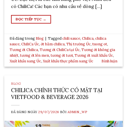
có ChiliCa! Các bạn có nhu cầu về dòng […]
ĐỌC TIẾP TỤC
→
Đã đăng trong
Blog
|
Tagged
chili sauce
,
Chilica
,
chilica
sauce
,
ChiliCa Úc
,
ớt bằm chilica
,
Thị trường Úc
,
tuong ot
,
Tương ớt Chilica
,
Tương ớt ChiliCa tại Úc
,
Tương ớt không gia
nhiệt
,
tương ớt lên men
,
tương ớt tươi
,
Tương ớt xuất khẩu Úc
,
Xuất khẩu sang Úc
,
Xuất khẩu thực phẩm sang Úc
Bình luận
BLOG
CHILICA CHÍNH THỨC CÓ MẶT TẠI
VIETFOOD & BEVERAGE 2026
ĐÃ ĐĂNG NGÀY
29/07/2026
BỞI
ADMIN_WP