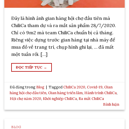
Đây là hình ảnh gian hàng hội chợ đầu tiên mà
ChiliCa tham dự và ra mắt sản phẩm 28/7/2020.
Chỉ có 9m2 mà team ChiliCa chuẩn bị cả tháng.
Riêng việc dựng trước gian hàng tại nhà máy để
mua đồ về trang trí, chụp hình ghi lại, … đã mất
một tuần rồi. […]
ĐỌC TIẾP TỤC
→
Đã đăng trong
Blog
|
Tagged
ChiliCa 2020
,
Covid-19
,
Gian
hàng hội chợ đầu tiên
,
Gian hàng triển lãm
,
Hành trình ChiliCa
,
Hội chợ năm 2020
,
Khởi nghiệp ChiliCa
,
Ra mắt ChiliCa
Bình luận
BLOG