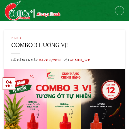
Skip
to
content
BLOG
COMBO 3 HƯƠNG VỊ!
ĐÃ ĐĂNG NGÀY
04/08/2026
BỞI
ADMIN_WP
04
Th8