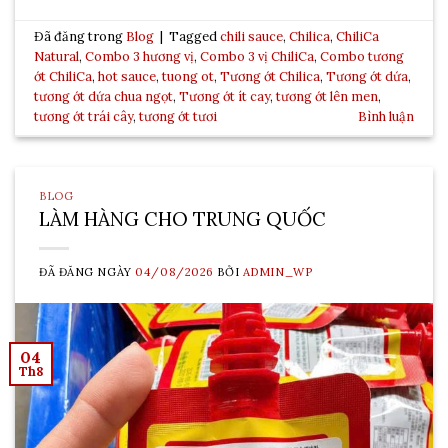
Đã đăng trong
Blog
|
Tagged
chili sauce
,
Chilica
,
ChiliCa
Natural
,
Combo 3 hương vị
,
Combo 3 vị ChiliCa
,
Combo tương
ớt ChiliCa
,
hot sauce
,
tuong ot
,
Tương ớt Chilica
,
Tương ớt dứa
,
tương ớt dứa chua ngọt
,
Tương ớt ít cay
,
tương ớt lên men
,
tương ớt trái cây
,
tương ớt tươi
Bình luận
BLOG
LÀM HÀNG CHO TRUNG QUỐC
ĐÃ ĐĂNG NGÀY
04/08/2026
BỞI
ADMIN_WP
04
Th8