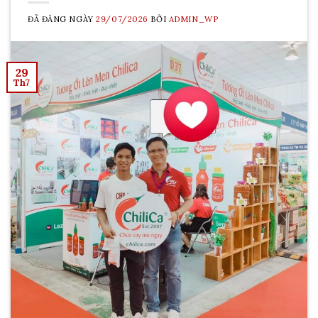
ĐÃ ĐĂNG NGÀY
29/07/2026
BỞI
ADMIN_WP
29
Th7